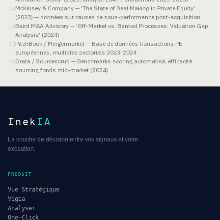
McKinsey & Company — 'The State of Deal Making in Private Equity'
[
4
]
(2023) — données sur causes de sous-performance post-acquisition
Baird M&A Advisory — 'Off-Market vs. Banked Processes: Valuation Gap
[
5
]
Analysis' (2024)
PitchBook / Mergermarket — Base de données transactions PE
[
6
]
européennes, multiples sectoriels 2023-2024
Grata / Sourcescrub — Benchmarks scoring automatisé, efficacité
[
7
]
sourcing fonds mid-market (2024)
Inek
IA
La couche de décision entre vos signaux et votre
exécution.
PRODUIT
Vue Stratégique
Vigia
Analyser
One-Click