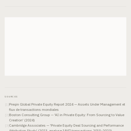
SOURCES
Preqin Global Private Equity Report 2024 — Assets Under Management et
[
1
]
flux de transactions mondiales
Boston Consulting Group — 'AI in Private Equity: From Sourcing to Value
[
2
]
Creation' (2024)
Cambridge Associates — 'Private Equity Deal Sourcing and Performance
[
3
]
Attribution Study' (2023, analyse 1847 transactions 2015-2023)