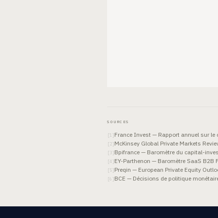
SOURCES
France Invest — Rapport annuel sur le
[
1
]
McKinsey Global Private Markets Revi
[
2
]
Bpifrance — Baromètre du capital-inv
[
3
]
EY-Parthenon — Baromètre SaaS B2B 
[
4
]
Preqin — European Private Equity Outl
[
5
]
BCE — Décisions de politique monétair
[
6
]