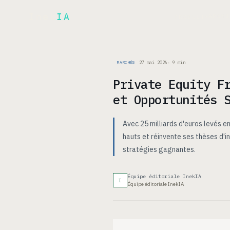
Inek
IA
ARCH
PRODUIT
▾
27 mai 2026
·
9
min
MARCHÉS
Private Equity F
et Opportunités 
Avec 25 milliards d'euros levés en
hauts et réinvente ses thèses d'
stratégies gagnantes.
Équipe éditoriale InekIA
I
Équipe éditoriale InekIA