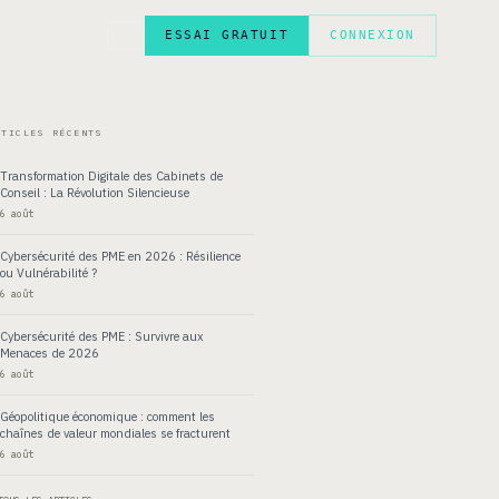
ESSAI GRATUIT
CONNEXION
EN
RTICLES RÉCENTS
Transformation Digitale des Cabinets de
Conseil : La Révolution Silencieuse
6 août
Cybersécurité des PME en 2026 : Résilience
ou Vulnérabilité ?
6 août
Cybersécurité des PME : Survivre aux
Menaces de 2026
6 août
Géopolitique économique : comment les
chaînes de valeur mondiales se fracturent
6 août