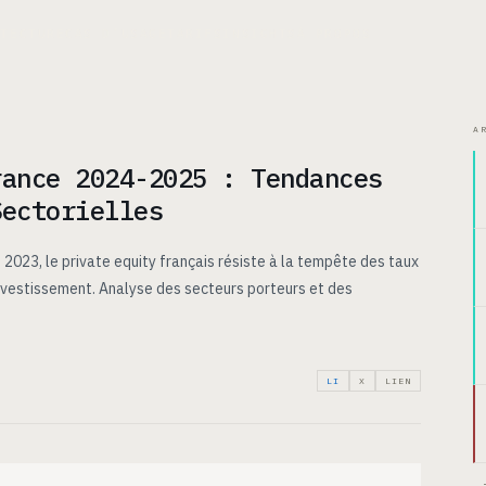
ITECTURE
CAS D’USAGE
TARIFS
INSIGHTS
À PROPOS
A
rance 2024-2025 : Tendances
Sectorielles
 2023, le private equity français résiste à la tempête des taux
investissement. Analyse des secteurs porteurs et des
LI
X
LIEN