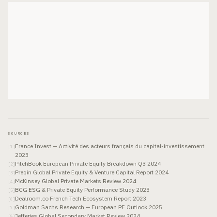
SOURCES
France Invest — Activité des acteurs français du capital-investissement
[
1
]
2023
PitchBook European Private Equity Breakdown Q3 2024
[
2
]
Preqin Global Private Equity & Venture Capital Report 2024
[
3
]
McKinsey Global Private Markets Review 2024
[
4
]
BCG ESG & Private Equity Performance Study 2023
[
5
]
Dealroom.co French Tech Ecosystem Report 2023
[
6
]
Goldman Sachs Research — European PE Outlook 2025
[
7
]
Jefferies Global Secondary Market Review 2024
[
8
]