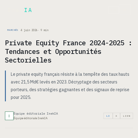
Inek
IA
EN
4 juin 2026
·
9
min
MARCHÉS
Private Equity France 2024-2025 :
Tendances et Opportunités
Sectorielles
Le private equity français résiste à la tempête des taux hauts
avec 21,5 Md€ levés en 2023. Décryptage des secteurs
porteurs, des stratégies gagnantes et des signaux de reprise
pour 2025.
Équipe éditoriale InekIA
I
LI
X
LIEN
Équipe éditoriale InekIA