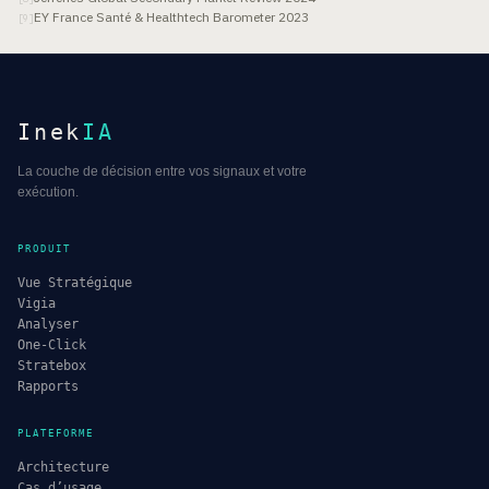
EY France Santé & Healthtech Barometer 2023
[
9
]
Inek
IA
La couche de décision entre vos signaux et votre
exécution.
PRODUIT
Vue Stratégique
Vigia
Analyser
One-Click
Stratebox
Rapports
PLATEFORME
Architecture
Cas d’usage