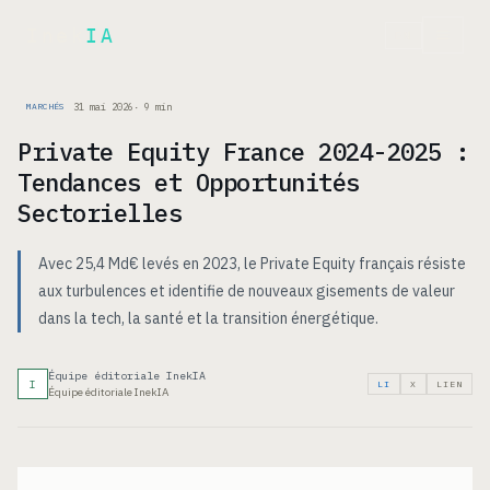
Inek
IA
EN
31 mai 2026
·
9
min
MARCHÉS
Private Equity France 2024-2025 :
Tendances et Opportunités
Sectorielles
Avec 25,4 Md€ levés en 2023, le Private Equity français résiste
aux turbulences et identifie de nouveaux gisements de valeur
dans la tech, la santé et la transition énergétique.
Équipe éditoriale InekIA
I
LI
X
LIEN
Équipe éditoriale InekIA