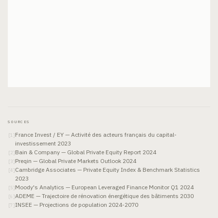
SOURCES
France Invest / EY — Activité des acteurs français du capital-
[
1
]
investissement 2023
Bain & Company — Global Private Equity Report 2024
[
2
]
Preqin — Global Private Markets Outlook 2024
[
3
]
Cambridge Associates — Private Equity Index & Benchmark Statistics
[
4
]
2023
Moody's Analytics — European Leveraged Finance Monitor Q1 2024
[
5
]
ADEME — Trajectoire de rénovation énergétique des bâtiments 2030
[
6
]
INSEE — Projections de population 2024-2070
[
7
]