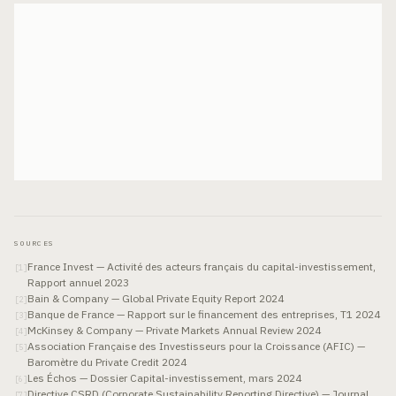
SOURCES
France Invest — Activité des acteurs français du capital-investissement,
[
1
]
Rapport annuel 2023
Bain & Company — Global Private Equity Report 2024
[
2
]
Banque de France — Rapport sur le financement des entreprises, T1 2024
[
3
]
McKinsey & Company — Private Markets Annual Review 2024
[
4
]
Association Française des Investisseurs pour la Croissance (AFIC) —
[
5
]
Baromètre du Private Credit 2024
Les Échos — Dossier Capital-investissement, mars 2024
[
6
]
Directive CSRD (Corporate Sustainability Reporting Directive) — Journal
[
7
]