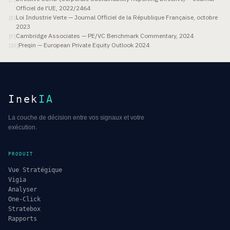
Officiel de l'UE, 2022/2464
Loi Industrie Verte — Journal Officiel de la République Française, octobre
[
8
]
2023
Cambridge Associates — PE/VC Benchmark Commentary, 2024
[
9
]
Preqin — European Private Equity Outlook 2024
[
10
]
Inek
IA
La couche de décision entre vos signaux et votre
exécution.
PRODUIT
Vue Stratégique
Vigia
Analyser
One-Click
Stratebox
Rapports