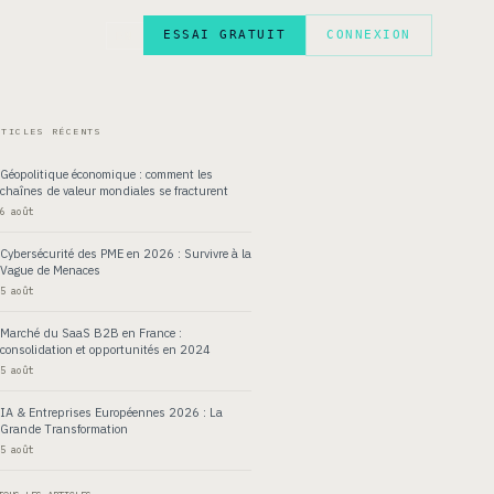
ESSAI GRATUIT
CONNEXION
EN
RTICLES RÉCENTS
Géopolitique économique : comment les
chaînes de valeur mondiales se fracturent
6 août
Cybersécurité des PME en 2026 : Survivre à la
Vague de Menaces
5 août
Marché du SaaS B2B en France :
consolidation et opportunités en 2024
5 août
IA & Entreprises Européennes 2026 : La
Grande Transformation
5 août