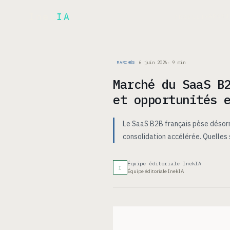
Inek
IA
ARCH
PRODUIT
▾
6 juin 2026
·
9
min
MARCHÉS
Marché du SaaS B
et opportunités 
Le SaaS B2B français pèse désorm
consolidation accélérée. Quelles
Équipe éditoriale InekIA
I
Équipe éditoriale InekIA