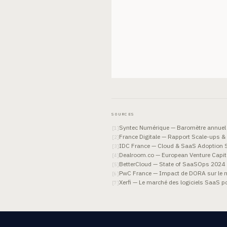
SOURCES
Syntec Numérique — Baromètre annuel
[
1
]
France Digitale — Rapport Scale-ups 
[
2
]
IDC France — Cloud & SaaS Adoption 
[
3
]
Dealroom.co — European Venture Capit
[
4
]
BetterCloud — State of SaaSOps 2024
[
5
]
PwC France — Impact de DORA sur le m
[
6
]
Xerfi — Le marché des logiciels SaaS p
[
7
]