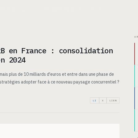
ITECTURE
CAS D’USAGE
TARIFS
INSIGHTS
À PROPOS
A
2B en France : consolidation
en 2024
ais plus de 10 milliards d'euros et entre dans une phase de
 stratégies adopter face à ce nouveau paysage concurrentiel ?
LI
X
LIEN