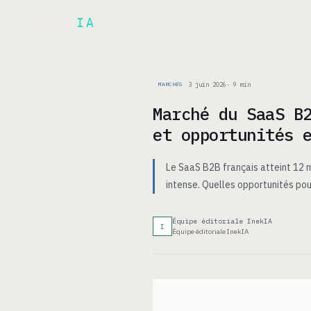
Inek
IA
ARCH
PRODUIT
▾
3 juin 2026
·
9
min
MARCHÉS
Marché du SaaS B
et opportunités 
Le SaaS B2B français atteint 12 m
intense. Quelles opportunités pou
Équipe éditoriale InekIA
I
Équipe éditoriale InekIA