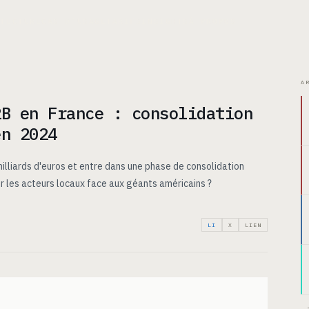
ITECTURE
CAS D’USAGE
TARIFS
INSIGHTS
À PROPOS
A
2B en France : consolidation
en 2024
illiards d'euros et entre dans une phase de consolidation
r les acteurs locaux face aux géants américains ?
LI
X
LIEN