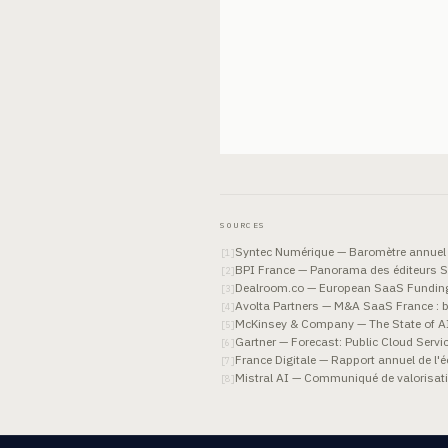
SOURCES
Syntec Numérique — Baromètre annuel
[
1
]
BPI France — Panorama des éditeurs 
[
2
]
Dealroom.co — European SaaS Fundin
[
3
]
Avolta Partners — M&A SaaS France : 
[
4
]
McKinsey & Company — The State of AI
[
5
]
Gartner — Forecast: Public Cloud Servi
[
6
]
France Digitale — Rapport annuel de l
[
7
]
Mistral AI — Communiqué de valorisatio
[
8
]