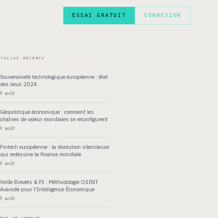
ESSAI GRATUIT
CONNEXION
EN
RTICLES RÉCENTS
Souveraineté technologique européenne : état
des lieux 2024
9 août
Géopolitique économique : comment les
chaînes de valeur mondiales se reconfigurent
9 août
Fintech européenne : la révolution silencieuse
qui redessine la finance mondiale
9 août
Veille Brevets & PI : Méthodologie OSINT
Avancée pour l'Intelligence Économique
9 août