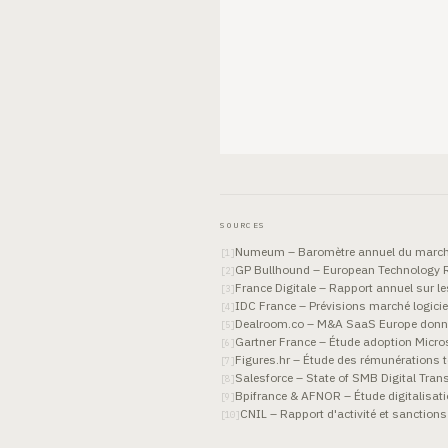
SOURCES
Numeum – Baromètre annuel du march
[
1
]
GP Bullhound – European Technology 
[
2
]
France Digitale – Rapport annuel sur l
[
3
]
IDC France – Prévisions marché logici
[
4
]
Dealroom.co – M&A SaaS Europe don
[
5
]
Gartner France – Étude adoption Micro
[
6
]
Figures.hr – Étude des rémunérations 
[
7
]
Salesforce – State of SMB Digital Tra
[
8
]
Bpifrance & AFNOR – Étude digitalisat
[
9
]
CNIL – Rapport d'activité et sanctio
[
10
]