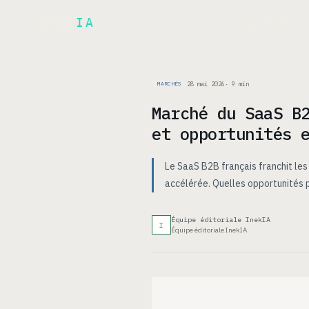
Inek
IA
ARCH
PRODUIT
▾
28 mai 2026
·
9
min
MARCHÉS
Marché du SaaS B
et opportunités 
Le SaaS B2B français franchit les
accélérée. Quelles opportunités p
Équipe éditoriale InekIA
I
Équipe éditoriale InekIA