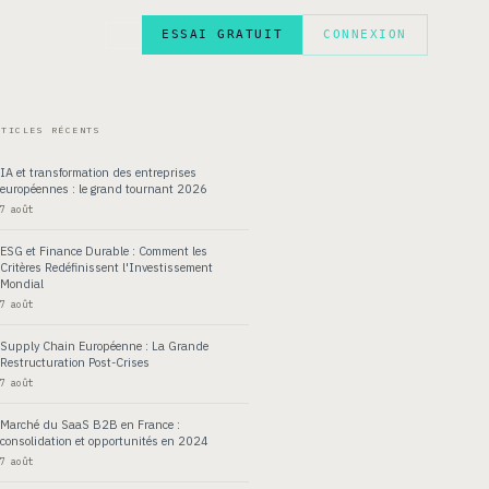
ESSAI GRATUIT
CONNEXION
EN
RTICLES RÉCENTS
IA et transformation des entreprises
européennes : le grand tournant 2026
7 août
ESG et Finance Durable : Comment les
Critères Redéfinissent l'Investissement
Mondial
7 août
Supply Chain Européenne : La Grande
Restructuration Post-Crises
7 août
Marché du SaaS B2B en France :
consolidation et opportunités en 2024
7 août