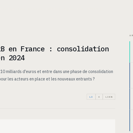
ITECTURE
CAS D’USAGE
TARIFS
INSIGHTS
À PROPOS
A
2B en France : consolidation
en 2024
 10 milliards d'euros et entre dans une phase de consolidation
our les acteurs en place et les nouveaux entrants ?
LI
X
LIEN