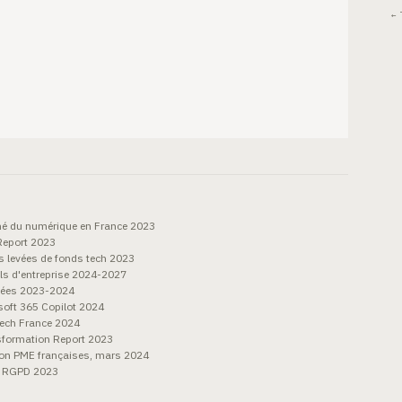
← 
é du numérique en France 2023
Report 2023
es levées de fonds tech 2023
els d'entreprise 2024-2027
nées 2023-2024
soft 365 Copilot 2024
tech France 2024
nsformation Report 2023
ion PME françaises, mars 2024
ns RGPD 2023