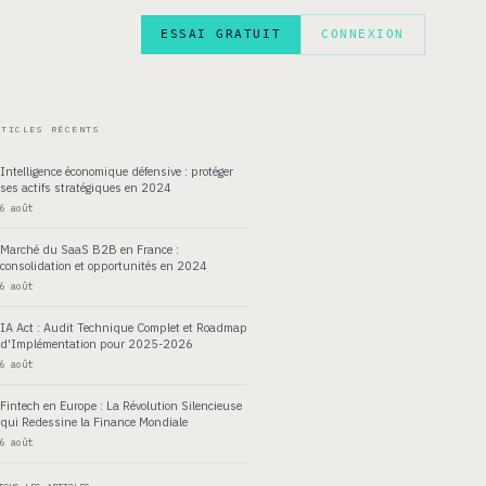
ESSAI GRATUIT
CONNEXION
EN
RTICLES RÉCENTS
Intelligence économique défensive : protéger
ses actifs stratégiques en 2024
6 août
Marché du SaaS B2B en France :
consolidation et opportunités en 2024
6 août
IA Act : Audit Technique Complet et Roadmap
d'Implémentation pour 2025-2026
6 août
Fintech en Europe : La Révolution Silencieuse
qui Redessine la Finance Mondiale
6 août