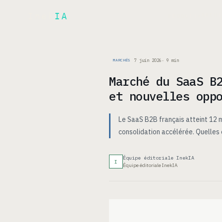
Inek
IA
ARCH
PRODUIT
▾
7 juin 2026
·
9
min
MARCHÉS
Marché du SaaS B
et nouvelles opp
Le SaaS B2B français atteint 12 m
consolidation accélérée. Quelles
Équipe éditoriale InekIA
I
Équipe éditoriale InekIA