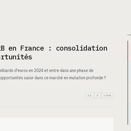
ITECTURE
CAS D’USAGE
TARIFS
INSIGHTS
À PROPOS
A
2B en France : consolidation
ortunités
illiards d'euros en 2024 et entre dans une phase de
 opportunités saisir dans ce marché en mutation profonde ?
LI
X
LIEN