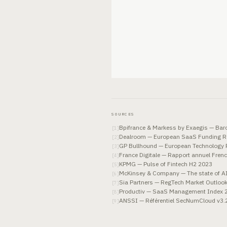
SOURCES
Bpifrance & Markess by Exaegis — Ba
[
1
]
Dealroom — European SaaS Funding R
[
2
]
GP Bullhound — European Technology 
[
3
]
France Digitale — Rapport annuel Fren
[
4
]
KPMG — Pulse of Fintech H2 2023
[
5
]
McKinsey & Company — The state of AI
[
6
]
Sia Partners — RegTech Market Outloo
[
7
]
Productiv — SaaS Management Index 
[
8
]
ANSSI — Référentiel SecNumCloud v3.
[
9
]