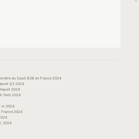
← 
romètre du SaaS B2B en France 2024
eport Q3 2024
Report 2024
ch Tech 2024
 in 2024
k France 2024
2024
2, 2024