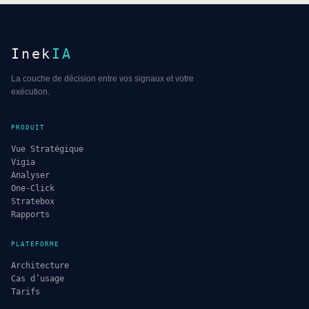
Inek
IA
La couche de décision entre vos signaux et votre
exécution.
PRODUIT
Vue Stratégique
Vigia
Analyser
One-Click
Stratebox
Rapports
PLATEFORME
Architecture
Cas d’usage
Tarifs