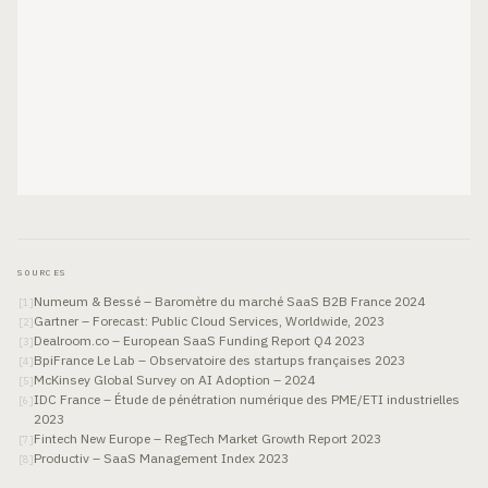
SOURCES
Numeum & Bessé – Baromètre du marché SaaS B2B France 2024
[
1
]
Gartner – Forecast: Public Cloud Services, Worldwide, 2023
[
2
]
Dealroom.co – European SaaS Funding Report Q4 2023
[
3
]
BpiFrance Le Lab – Observatoire des startups françaises 2023
[
4
]
McKinsey Global Survey on AI Adoption – 2024
[
5
]
IDC France – Étude de pénétration numérique des PME/ETI industrielles
[
6
]
2023
Fintech New Europe – RegTech Market Growth Report 2023
[
7
]
Productiv – SaaS Management Index 2023
[
8
]