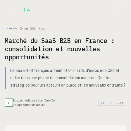
Inek
IA
EN
20 mai 2026
·
9
min
MARCHÉS
Marché du SaaS B2B en France :
consolidation et nouvelles
opportunités
Le SaaS B2B français atteint 10 milliards d'euros en 2024 et
entre dans une phase de consolidation majeure. Quelles
stratégies pour les acteurs en place et les nouveaux entrants ?
Équipe éditoriale InekIA
I
LI
X
LIEN
Équipe éditoriale InekIA