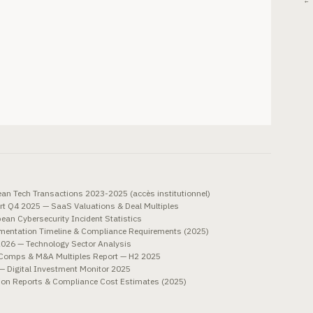
← 
an Tech Transactions 2023-2025 (accès institutionnel)
rt Q4 2025 — SaaS Valuations & Deal Multiples
an Cybersecurity Incident Statistics
entation Timeline & Compliance Requirements (2025)
026 — Technology Sector Analysis
 Comps & M&A Multiples Report — H2 2025
 Digital Investment Monitor 2025
n Reports & Compliance Cost Estimates (2025)