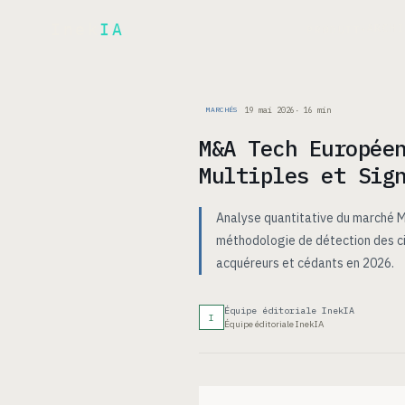
Inek
IA
ARCH
PRODUIT
▾
19 mai 2026
·
16
min
MARCHÉS
M&A Tech Europée
Multiples et Sig
Analyse quantitative du marché M&
méthodologie de détection des c
acquéreurs et cédants en 2026.
Équipe éditoriale InekIA
I
Équipe éditoriale InekIA