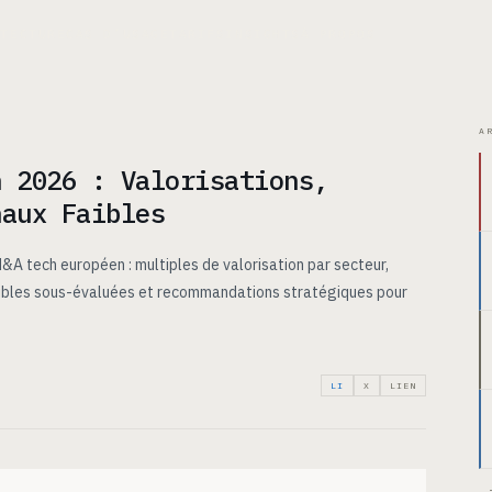
ITECTURE
CAS D’USAGE
TARIFS
INSIGHTS
À PROPOS
A
n 2026 : Valorisations,
naux Faibles
A tech européen : multiples de valorisation par secteur,
ibles sous-évaluées et recommandations stratégiques pour
LI
X
LIEN