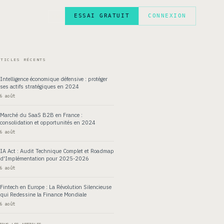
ESSAI GRATUIT
CONNEXION
EN
RTICLES RÉCENTS
Intelligence économique défensive : protéger
ses actifs stratégiques en 2024
6 août
Marché du SaaS B2B en France :
consolidation et opportunités en 2024
6 août
IA Act : Audit Technique Complet et Roadmap
d'Implémentation pour 2025-2026
6 août
Fintech en Europe : La Révolution Silencieuse
qui Redessine la Finance Mondiale
6 août