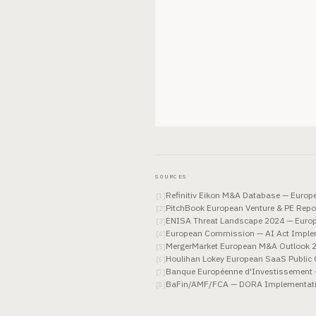
SOURCES
Refinitiv Eikon M&A Database — Europe
[
1
]
PitchBook European Venture & PE Repo
[
2
]
ENISA Threat Landscape 2024 — Europe
[
3
]
European Commission — AI Act Implem
[
4
]
MergerMarket European M&A Outlook 2
[
5
]
Houlihan Lokey European SaaS Public
[
6
]
Banque Européenne d'Investissement —
[
7
]
BaFin/AMF/FCA — DORA Implementatio
[
8
]