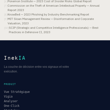
Ponemon Institute — 2023 Cost of Insider Risks Global Report
[
6
]
Commission on the Theft of American Intellectual Property — Annual
[
7
]
Report 2023
KnowBe4 — 2023 Phishing by Industry Benchmarking Report
[
8
]
MIT Sloan Management Review — Disinformation and Corporate
[
9
]
Valuation, 2023
SCIP (Strategic and Competitive Intelligence Professionals) — Best
[
10
]
Practices in Defensive CI, 2023
Inek
IA
La couche de décision entre vos signaux et votre
exécution.
PRODUIT
Vue Stratégique
Vigia
Analyser
One-Click