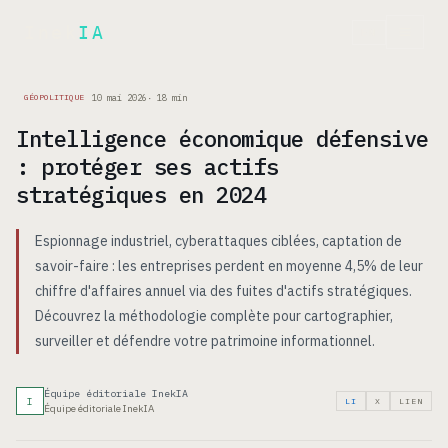
Inek
IA
EN
10 mai 2026
·
18
min
GÉOPOLITIQUE
Intelligence économique défensive
: protéger ses actifs
stratégiques en 2024
Espionnage industriel, cyberattaques ciblées, captation de
savoir-faire : les entreprises perdent en moyenne 4,5% de leur
chiffre d'affaires annuel via des fuites d'actifs stratégiques.
Découvrez la méthodologie complète pour cartographier,
surveiller et défendre votre patrimoine informationnel.
Équipe éditoriale InekIA
I
LI
X
LIEN
Équipe éditoriale InekIA