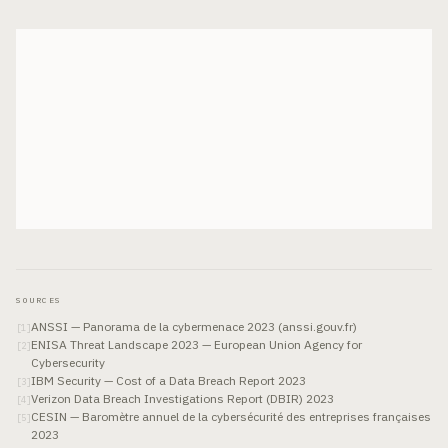
SOURCES
ANSSI — Panorama de la cybermenace 2023 (anssi.gouv.fr)
[
1
]
ENISA Threat Landscape 2023 — European Union Agency for
[
2
]
Cybersecurity
IBM Security — Cost of a Data Breach Report 2023
[
3
]
Verizon Data Breach Investigations Report (DBIR) 2023
[
4
]
CESIN — Baromètre annuel de la cybersécurité des entreprises françaises
[
5
]
2023