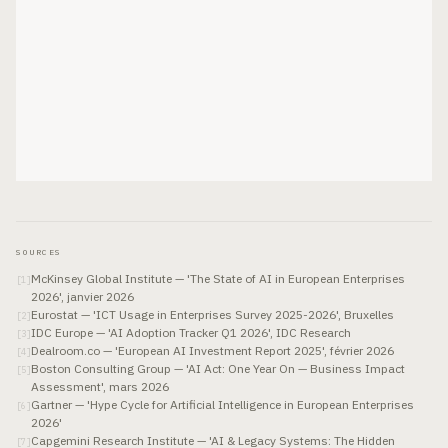
SOURCES
McKinsey Global Institute — 'The State of AI in European Enterprises
[
1
]
2026', janvier 2026
Eurostat — 'ICT Usage in Enterprises Survey 2025-2026', Bruxelles
[
2
]
IDC Europe — 'AI Adoption Tracker Q1 2026', IDC Research
[
3
]
Dealroom.co — 'European AI Investment Report 2025', février 2026
[
4
]
Boston Consulting Group — 'AI Act: One Year On — Business Impact
[
5
]
Assessment', mars 2026
Gartner — 'Hype Cycle for Artificial Intelligence in European Enterprises
[
6
]
2026'
Capgemini Research Institute — 'AI & Legacy Systems: The Hidden
[
7
]