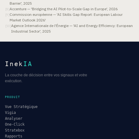
Barrier', 2025
Accenture — 'Bridging the AI Pilot-to-Scale Gap in Europe', 2026
[
8
]
Commission européenne — 'AI Skills Gap Report: European Labour
[
9
]
Market Outlook 2026'
Agence Internationale de l'Énergie — 'AI and Energy Efficiency: European
[
10
]
Industrial Sector', 2025
Inek
IA
La couche de décision entre vos signaux et votre
exécution.
PRODUIT
Vue Stratégique
Vigia
Analyser
One-Click
Stratebox
Rapports