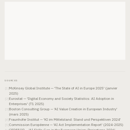
SOURCES
McKinsey Global Institute — 'The State of AI in Europe 2025' (janvier
[
1
]
2025)
Eurostat — 'Digital Economy and Society Statistics: AI Adoption in
[
2
]
Enterprises' (T1 2025)
Boston Consulting Group — 'AI Value Creation in European Industry'
[
3
]
(mars 2025)
Fraunhofer Institut — 'KI im Mittelstand: Stand und Perspektiven 2024'
[
4
]
Commission Européenne — 'AI Act Implementation Report' (2024-2025)
[
5
]
CEDEFOP — 'AI Skills Gap in the European Union: Projections 2026'