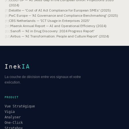
[
6
]
(2024)
Deloitte — 'Cost of AI Act Compliance for European SMEs' (2025)
[
7
]
PwC Europe — 'AI Governance and Compliance Benchmarking' (2025)
[
8
]
CBS Netherlands — 'ICT Usage in Enterprises 2025'
[
9
]
Maersk Annual Report — AI and Operational Efficiency (2024)
[
10
]
Sanofi — 'AI in Drug Discovery: 2024 Progress Report'
[
11
]
Airbus — 'AI Transformation: People and Culture Report' (2024)
[
12
]
Inek
IA
La couche de décision entre vos signaux et votre
exécution.
PRODUIT
Vue Stratégique
Vigia
Analyser
One-Click
Stratebox