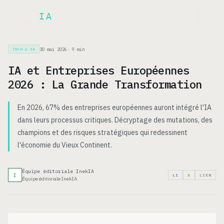
Inek
IA
EN
30 mai 2026
·
9
min
TECH & IA
IA et Entreprises Européennes
2026 : La Grande Transformation
En 2026, 67% des entreprises européennes auront intégré l'IA
dans leurs processus critiques. Décryptage des mutations, des
champions et des risques stratégiques qui redessinent
l'économie du Vieux Continent.
Équipe éditoriale InekIA
I
LI
X
LIEN
Équipe éditoriale InekIA