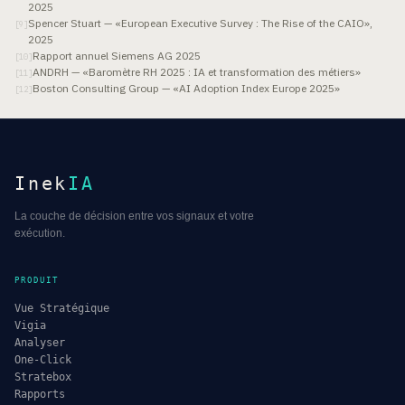
2025
Spencer Stuart — «European Executive Survey : The Rise of the CAIO»,
[
9
]
2025
Rapport annuel Siemens AG 2025
[
10
]
ANDRH — «Baromètre RH 2025 : IA et transformation des métiers»
[
11
]
Boston Consulting Group — «AI Adoption Index Europe 2025»
[
12
]
Inek
IA
La couche de décision entre vos signaux et votre
exécution.
PRODUIT
Vue Stratégique
Vigia
Analyser
One-Click
Stratebox
Rapports