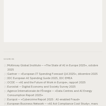
SOURCES
McKinsey Global Institute — «The State of AI in Europe 2025», octobre
[
1
]
2025
Gartner — «European IT Spending Forecast Q4 2025», décembre 2025
[
2
]
IDC European AI Spending Guide 2025, IDC EMEA
[
3
]
OCDE — «AI and the Future of Work in Europe», rapport 2025
[
4
]
Eurostat — Digital Economy and Society Survey 2025
[
5
]
Agence Internationale de l'Énergie — «Data Centres and AI Energy
[
6
]
Consumption Report 2025»
Europol — «Cybercrime Report 2025 : AI-enabled Fraud»
[
7
]
European Business Network — «AI Act Compliance Cost Study», mars
[
8
]