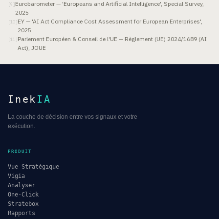
Eurobarometer — 'Europeans and Artificial Intelligence', Special Survey,
[
9
]
2025
EY — 'AI Act Compliance Cost Assessment for European Enterprises',
[
10
]
2025
Parlement Européen & Conseil de l'UE — Règlement (UE) 2024/1689 (AI
[
11
]
Act), JOUE
Inek
IA
La couche de décision entre vos signaux et votre
exécution.
PRODUIT
Vue Stratégique
Vigia
Analyser
One-Click
Stratebox
Rapports