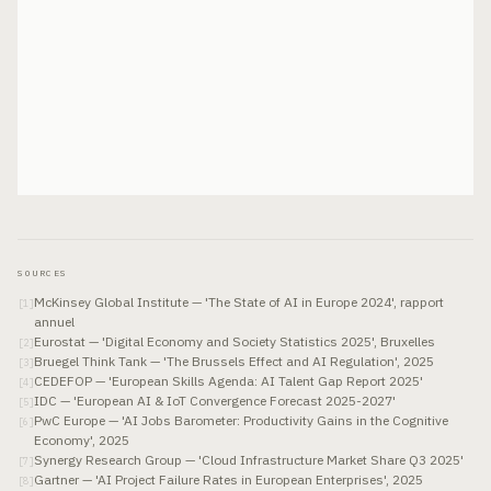
SOURCES
McKinsey Global Institute — 'The State of AI in Europe 2024', rapport
[
1
]
annuel
Eurostat — 'Digital Economy and Society Statistics 2025', Bruxelles
[
2
]
Bruegel Think Tank — 'The Brussels Effect and AI Regulation', 2025
[
3
]
CEDEFOP — 'European Skills Agenda: AI Talent Gap Report 2025'
[
4
]
IDC — 'European AI & IoT Convergence Forecast 2025-2027'
[
5
]
PwC Europe — 'AI Jobs Barometer: Productivity Gains in the Cognitive
[
6
]
Economy', 2025
Synergy Research Group — 'Cloud Infrastructure Market Share Q3 2025'
[
7
]
Gartner — 'AI Project Failure Rates in European Enterprises', 2025
[
8
]