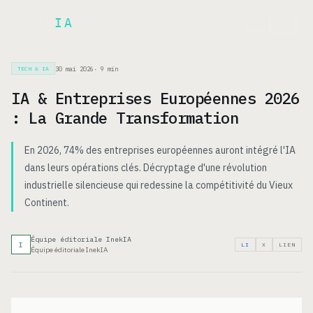
Inek
IA
EN
30 mai 2026
·
9
min
TECH & IA
IA & Entreprises Européennes 2026
: La Grande Transformation
En 2026, 74% des entreprises européennes auront intégré l'IA
dans leurs opérations clés. Décryptage d'une révolution
industrielle silencieuse qui redessine la compétitivité du Vieux
Continent.
Équipe éditoriale InekIA
I
LI
X
LIEN
Équipe éditoriale InekIA