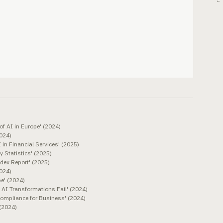
← 
of AI in Europe' (2024)
024)
 in Financial Services' (2025)
y Statistics' (2025)
Index Report' (2025)
2024)
e' (2024)
I Transformations Fail' (2024)
Compliance for Business' (2024)
(2024)