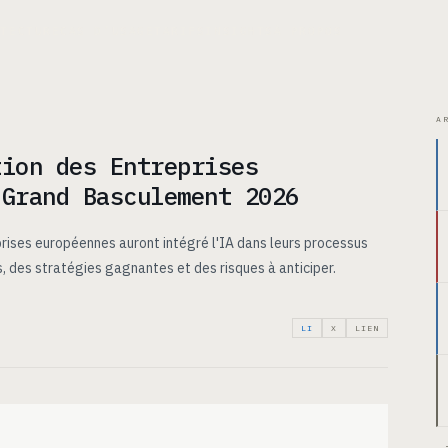
ITECTURE
CAS D’USAGE
TARIFS
INSIGHTS
À PROPOS
A
tion des Entreprises
 Grand Basculement 2026
ises européennes auront intégré l'IA dans leurs processus
 des stratégies gagnantes et des risques à anticiper.
LI
X
LIEN