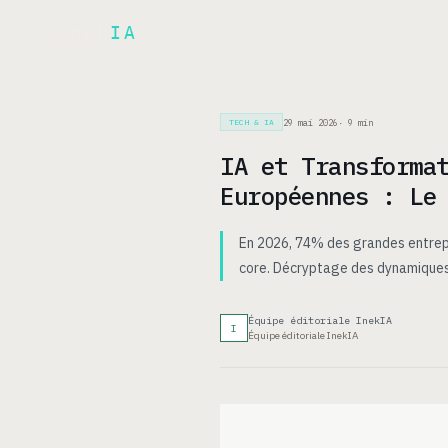
Inek
IA
ARCH
PRODUIT
▾
29 mai 2026
·
9
min
TECH & IA
IA et Transforma
Européennes : Le
En 2026, 74% des grandes entrepr
core. Décryptage des dynamiques,
Équipe éditoriale InekIA
I
Équipe éditoriale InekIA