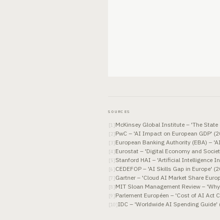
SOURCES
McKinsey Global Institute – 'The State 
[
1
]
PwC – 'AI Impact on European GDP' (2
[
2
]
European Banking Authority (EBA) – 'AI
[
3
]
Eurostat – 'Digital Economy and Societ
[
4
]
Stanford HAI – 'Artificial Intelligence 
[
5
]
CEDEFOP – 'AI Skills Gap in Europe' (
[
6
]
Gartner – 'Cloud AI Market Share Europ
[
7
]
MIT Sloan Management Review – 'Why A
[
8
]
Parlement Européen – 'Cost of AI Act 
[
9
]
IDC – 'Worldwide AI Spending Guide' 
[
10
]