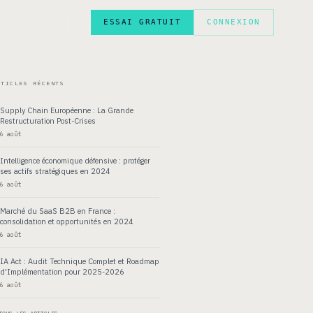
ESSAI GRATUIT
CONNEXION
EN
RTICLES RÉCENTS
Supply Chain Européenne : La Grande
Restructuration Post-Crises
6 août
Intelligence économique défensive : protéger
ses actifs stratégiques en 2024
6 août
Marché du SaaS B2B en France :
consolidation et opportunités en 2024
6 août
IA Act : Audit Technique Complet et Roadmap
d'Implémentation pour 2025-2026
6 août