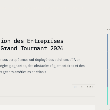
ITECTURE
CAS D’USAGE
TARIFS
INSIGHTS
À PROPOS
A
tion des Entreprises
 Grand Tournant 2026
rises européennes ont déployé des solutions d'IA en
tégies gagnantes, des obstacles réglementaires et des
x géants américains et chinois.
LI
X
LIEN