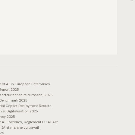
← 
 of AI in European Enterprises
Report 2025
 secteur bancaire européen, 2025
y Benchmark 2025
ial Copilot Deployment Results
 et Digitalisation 2025
rvey 2025
I Factories, Règlement EU AI Act
 IA et marché du travail
025