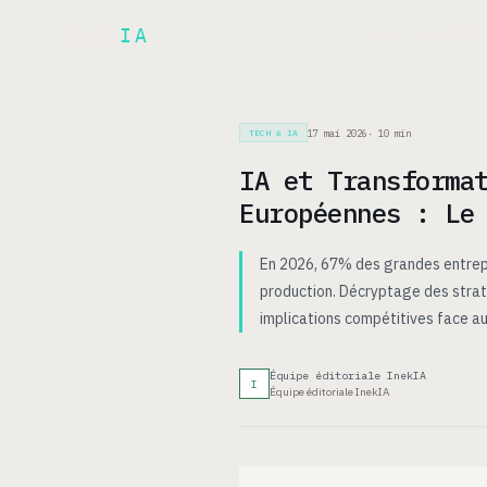
Inek
IA
ARCH
PRODUIT
▾
17 mai 2026
·
10
min
TECH & IA
IA et Transforma
Européennes : Le
En 2026, 67% des grandes entrep
production. Décryptage des stra
implications compétitives face au
Équipe éditoriale InekIA
I
Équipe éditoriale InekIA