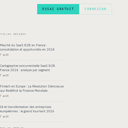
ESSAI GRATUIT
CONNEXION
EN
RTICLES RÉCENTS
Marché du SaaS B2B en France :
consolidation et opportunités en 2024
7 août
Cartographie concurrentielle SaaS B2B
France 2024 : analyse par segment
7 août
Fintech en Europe : La Révolution Silencieuse
qui Redéfinit la Finance Mondiale
7 août
IA et transformation des entreprises
européennes : le grand tournant 2026
7 août