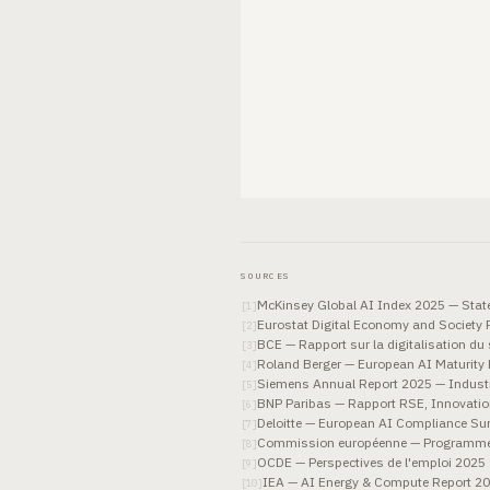
SOURCES
McKinsey Global AI Index 2025 — State
[
1
]
Eurostat Digital Economy and Society 
[
2
]
BCE — Rapport sur la digitalisation du
[
3
]
Roland Berger — European AI Maturit
[
4
]
Siemens Annual Report 2025 — Industr
[
5
]
BNP Paribas — Rapport RSE, Innovation
[
6
]
Deloitte — European AI Compliance Su
[
7
]
Commission européenne — Programme A
[
8
]
OCDE — Perspectives de l'emploi 2025 :
[
9
]
IEA — AI Energy & Compute Report 2
[
10
]