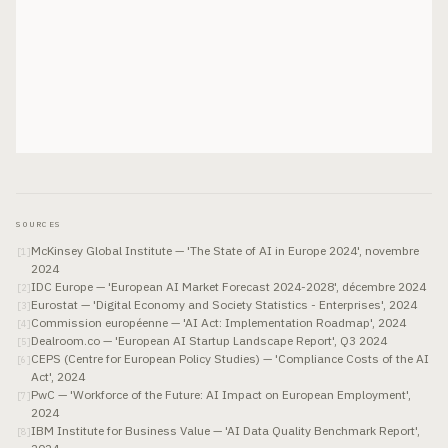
SOURCES
McKinsey Global Institute — 'The State of AI in Europe 2024', novembre
[
1
]
2024
IDC Europe — 'European AI Market Forecast 2024-2028', décembre 2024
[
2
]
Eurostat — 'Digital Economy and Society Statistics - Enterprises', 2024
[
3
]
Commission européenne — 'AI Act: Implementation Roadmap', 2024
[
4
]
Dealroom.co — 'European AI Startup Landscape Report', Q3 2024
[
5
]
CEPS (Centre for European Policy Studies) — 'Compliance Costs of the AI
[
6
]
Act', 2024
PwC — 'Workforce of the Future: AI Impact on European Employment',
[
7
]
2024
IBM Institute for Business Value — 'AI Data Quality Benchmark Report',
[
8
]