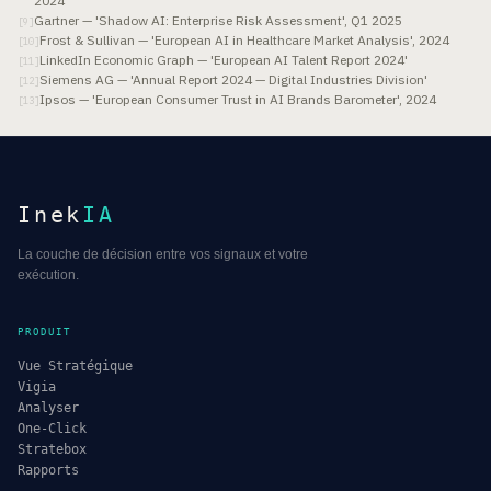
2024
Gartner — 'Shadow AI: Enterprise Risk Assessment', Q1 2025
[
9
]
Frost & Sullivan — 'European AI in Healthcare Market Analysis', 2024
[
10
]
LinkedIn Economic Graph — 'European AI Talent Report 2024'
[
11
]
Siemens AG — 'Annual Report 2024 — Digital Industries Division'
[
12
]
Ipsos — 'European Consumer Trust in AI Brands Barometer', 2024
[
13
]
Inek
IA
La couche de décision entre vos signaux et votre
exécution.
PRODUIT
Vue Stratégique
Vigia
Analyser
One-Click
Stratebox
Rapports