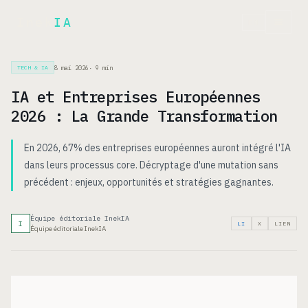
Inek
IA
EN
8 mai 2026
·
9
min
TECH & IA
IA et Entreprises Européennes
2026 : La Grande Transformation
En 2026, 67% des entreprises européennes auront intégré l'IA
dans leurs processus core. Décryptage d'une mutation sans
précédent : enjeux, opportunités et stratégies gagnantes.
Équipe éditoriale InekIA
I
LI
X
LIEN
Équipe éditoriale InekIA