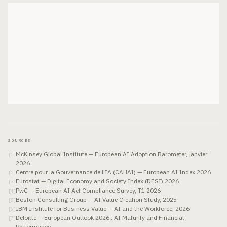
SOURCES
McKinsey Global Institute — European AI Adoption Barometer, janvier
[
1
]
2026
Centre pour la Gouvernance de l'IA (CAHAI) — European AI Index 2026
[
2
]
Eurostat — Digital Economy and Society Index (DESI) 2026
[
3
]
PwC — European AI Act Compliance Survey, T1 2026
[
4
]
Boston Consulting Group — AI Value Creation Study, 2025
[
5
]
IBM Institute for Business Value — AI and the Workforce, 2026
[
6
]
Deloitte — European Outlook 2026 : AI Maturity and Financial
[
7
]
Performance