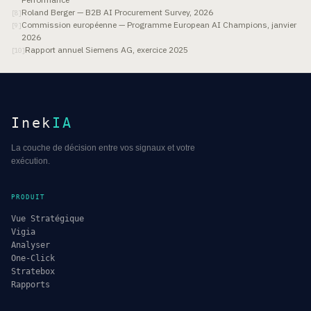
Roland Berger — B2B AI Procurement Survey, 2026
[
8
]
Commission européenne — Programme European AI Champions, janvier
[
9
]
2026
Rapport annuel Siemens AG, exercice 2025
[
10
]
Inek
IA
La couche de décision entre vos signaux et votre
exécution.
PRODUIT
Vue Stratégique
Vigia
Analyser
One-Click
Stratebox
Rapports