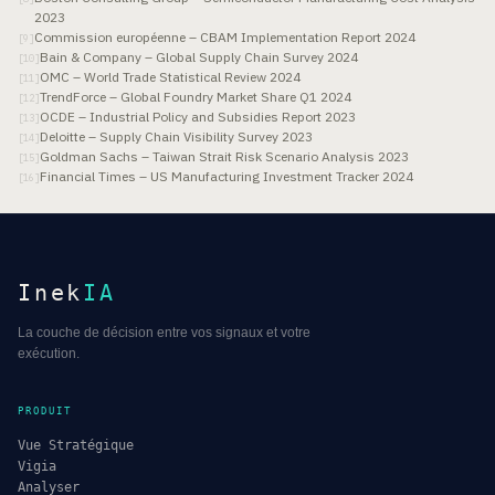
2023
Commission européenne – CBAM Implementation Report 2024
[
9
]
Bain & Company – Global Supply Chain Survey 2024
[
10
]
OMC – World Trade Statistical Review 2024
[
11
]
TrendForce – Global Foundry Market Share Q1 2024
[
12
]
OCDE – Industrial Policy and Subsidies Report 2023
[
13
]
Deloitte – Supply Chain Visibility Survey 2023
[
14
]
Goldman Sachs – Taiwan Strait Risk Scenario Analysis 2023
[
15
]
Financial Times – US Manufacturing Investment Tracker 2024
[
16
]
Inek
IA
La couche de décision entre vos signaux et votre
exécution.
PRODUIT
Vue Stratégique
Vigia
Analyser