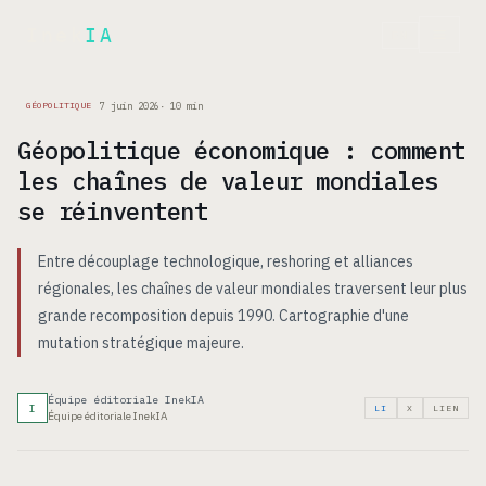
Inek
IA
EN
7 juin 2026
·
10
min
GÉOPOLITIQUE
Géopolitique économique : comment
les chaînes de valeur mondiales
se réinventent
Entre découplage technologique, reshoring et alliances
régionales, les chaînes de valeur mondiales traversent leur plus
grande recomposition depuis 1990. Cartographie d'une
mutation stratégique majeure.
Équipe éditoriale InekIA
I
LI
X
LIEN
Équipe éditoriale InekIA