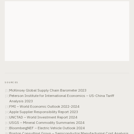
SOURCES
McKinsey Global Supply Chain Barometer 2023
[
1
]
Peterson Institute for International Economics – US-China Tariff
[
2
]
Analysis 2023
FMI – World Economic Outlook 2022-2024
[
3
]
Apple Supplier Responsibility Report 2023
[
4
]
UNCTAD – World Investment Report 2024
[
5
]
USGS – Mineral Commodity Summaries 2024
[
6
]
BloombergNEF – Electric Vehicle Outlook 2024
[
7
]
Boston Consulting Group – Semiconductor Manufacturing Cost Analysis
[
8
]