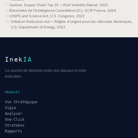
Gartner, Supply Chain Top 25 — Risk Visibility Report, 2023
[
7
]
Baromètre de l'Intelligence Compétitive (IC), SCIP France, 2024
[
8
]
CHIPS and Science Act, U.S. Congress, 2022
[
9
]
Inflation Reduction Act — Règles d'origine pour les véhicules électriques,
[
10
]
U.S. Department of Energy, 2023
Inek
IA
La couche de décision entre vos signaux et votre
exécution.
PRODUIT
Vue Stratégique
Vigia
Analyser
One-Click
Stratebox
Rapports