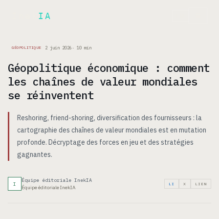
Inek
IA
EN
2 juin 2026
·
10
min
GÉOPOLITIQUE
Géopolitique économique : comment
les chaînes de valeur mondiales
se réinventent
Reshoring, friend-shoring, diversification des fournisseurs : la
cartographie des chaînes de valeur mondiales est en mutation
profonde. Décryptage des forces en jeu et des stratégies
gagnantes.
Équipe éditoriale InekIA
I
LI
X
LIEN
Équipe éditoriale InekIA