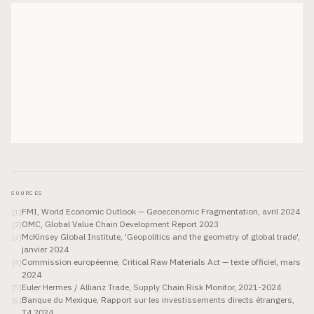
SOURCES
FMI, World Economic Outlook — Geoeconomic Fragmentation, avril 2024
[
1
]
OMC, Global Value Chain Development Report 2023
[
2
]
McKinsey Global Institute, 'Geopolitics and the geometry of global trade',
[
3
]
janvier 2024
Commission européenne, Critical Raw Materials Act — texte officiel, mars
[
4
]
2024
Euler Hermes / Allianz Trade, Supply Chain Risk Monitor, 2021-2024
[
5
]
Banque du Mexique, Rapport sur les investissements directs étrangers,
[
6
]
T4 2024