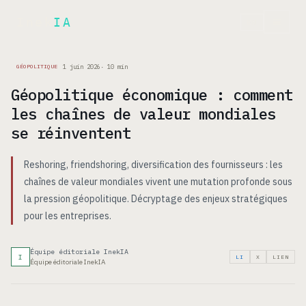
Inek
IA
EN
1 juin 2026
·
10
min
GÉOPOLITIQUE
Géopolitique économique : comment
les chaînes de valeur mondiales
se réinventent
Reshoring, friendshoring, diversification des fournisseurs : les
chaînes de valeur mondiales vivent une mutation profonde sous
la pression géopolitique. Décryptage des enjeux stratégiques
pour les entreprises.
Équipe éditoriale InekIA
I
LI
X
LIEN
Équipe éditoriale InekIA