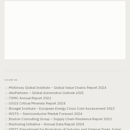
SOURCES
McKinsey Global Institute – Global Value Chains Report 2024
[
1
]
AlixPartners – Global Automotive Outlook 2021
[
2
]
TSMC Annual Report 2023
[
3
]
USGS Critical Minerals Report 2024
[
4
]
Bruegel Institute – European Energy Crisis Cost Assessment 2023
[
5
]
WSTS – Semiconductor Market Forecast 2024
[
6
]
Boston Consulting Group – Supply Chain Resilience Report 2023
[
7
]
Reshoring Initiative – Annual Data Report 2024
[
8
]
DPIIT (Department for Promotion of Industry and Internal Trade, India)
[
9
]