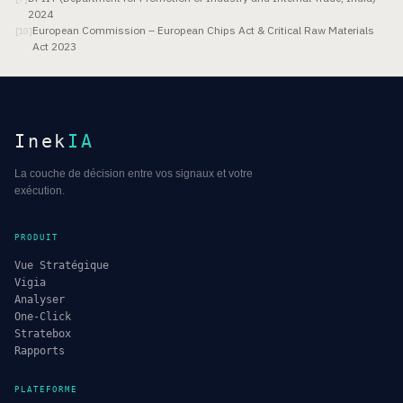
2024
European Commission – European Chips Act & Critical Raw Materials
[
10
]
Act 2023
Inek
IA
La couche de décision entre vos signaux et votre
exécution.
PRODUIT
Vue Stratégique
Vigia
Analyser
One-Click
Stratebox
Rapports
PLATEFORME