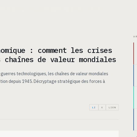
ITECTURE
CAS D’USAGE
TARIFS
INSIGHTS
À PROPOS
A
nomique : comment les crises
s chaînes de valeur mondiales
t guerres technologiques, les chaînes de valeur mondiales
ition depuis 1945. Décryptage stratégique des forces à
LI
X
LIEN