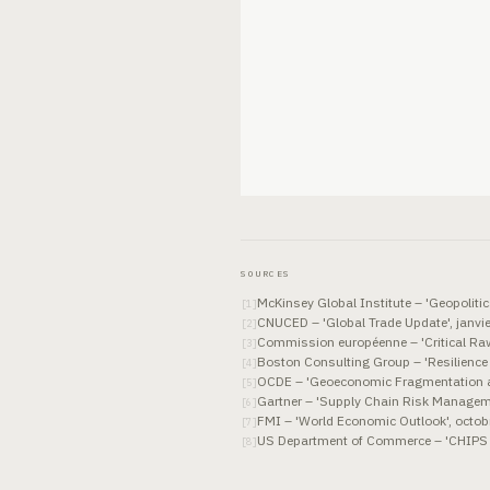
SOURCES
McKinsey Global Institute – 'Geopolitic
[
1
]
CNUCED – 'Global Trade Update', janvi
[
2
]
Commission européenne – 'Critical Raw
[
3
]
Boston Consulting Group – 'Resilience 
[
4
]
OCDE – 'Geoeconomic Fragmentation and
[
5
]
Gartner – 'Supply Chain Risk Managem
[
6
]
FMI – 'World Economic Outlook', octob
[
7
]
US Department of Commerce – 'CHIPS a
[
8
]