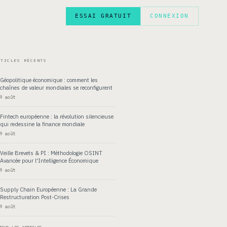
ESSAI GRATUIT
CONNEXION
EN
RTICLES RÉCENTS
Géopolitique économique : comment les
chaînes de valeur mondiales se reconfigurent
9 août
Fintech européenne : la révolution silencieuse
qui redessine la finance mondiale
9 août
Veille Brevets & PI : Méthodologie OSINT
Avancée pour l'Intelligence Économique
9 août
Supply Chain Européenne : La Grande
Restructuration Post-Crises
9 août