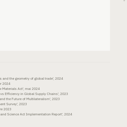
← 
s and the geometry of global trade', 2024
er 2024
 Materials Act', mai 2024
vs Efficiency in Global Supply Chains', 2023
 the Future of Multilateralism', 2023
ent Survey', 2023
re 2023
nd Science Act Implementation Report', 2024