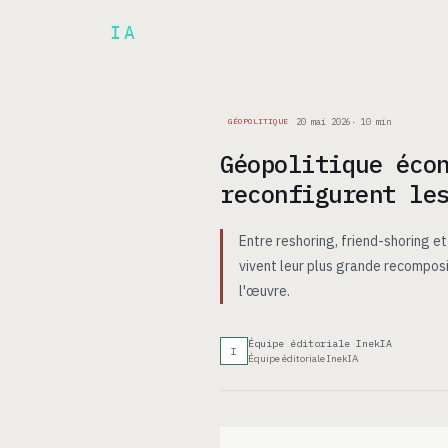
Inek
IA
ARCH
PRODUIT
▾
20 mai 2026
·
10
min
GÉOPOLITIQUE
Géopolitique éco
reconfigurent le
Entre reshoring, friend-shoring e
vivent leur plus grande recompos
l'œuvre.
Équipe éditoriale InekIA
I
Équipe éditoriale InekIA