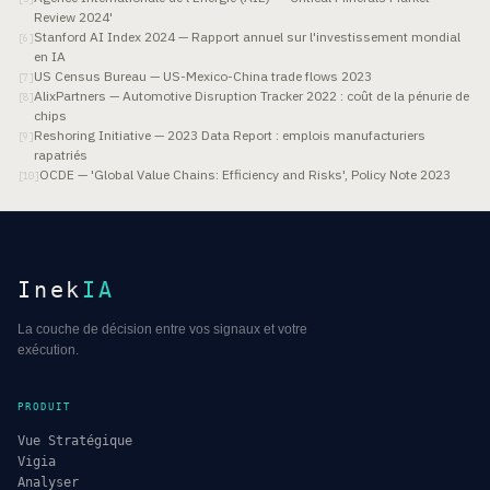
Review 2024'
Stanford AI Index 2024 — Rapport annuel sur l'investissement mondial
[
6
]
en IA
US Census Bureau — US-Mexico-China trade flows 2023
[
7
]
AlixPartners — Automotive Disruption Tracker 2022 : coût de la pénurie de
[
8
]
chips
Reshoring Initiative — 2023 Data Report : emplois manufacturiers
[
9
]
rapatriés
OCDE — 'Global Value Chains: Efficiency and Risks', Policy Note 2023
[
10
]
Inek
IA
La couche de décision entre vos signaux et votre
exécution.
PRODUIT
Vue Stratégique
Vigia
Analyser