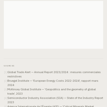
SOURCES
Global Trade Alert — Annual Report 2023/2024 : mesures commerciales
[
1
]
restrictives
Bruegel Institute — 'European Energy Costs 2022-2024', rapport mars
[
2
]
2024
McKinsey Global Institute — 'Geopolitics and the geometry of global
[
3
]
trade', 2023
Semiconductor Industry Association (SIA) — State of the Industry Report
[
4
]
2023
Agence Internationale de l'Énergie (AIE) — 'Critical Minerals Market
[
5
]