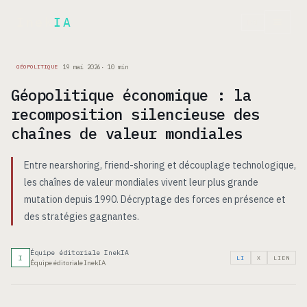
Inek
IA
EN
19 mai 2026
·
10
min
GÉOPOLITIQUE
Géopolitique économique : la
recomposition silencieuse des
chaînes de valeur mondiales
Entre nearshoring, friend-shoring et découplage technologique,
les chaînes de valeur mondiales vivent leur plus grande
mutation depuis 1990. Décryptage des forces en présence et
des stratégies gagnantes.
Équipe éditoriale InekIA
I
LI
X
LIEN
Équipe éditoriale InekIA