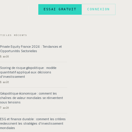
ESSAI GRATUIT
CONNEXION
EN
RTICLES RÉCENTS
Private Equity France 2024 : Tendances et
Opportunités Sectorielles
8 août
Scoring de risque géopolitique : modèle
quantitatif appliqué aux décisions
d'investissement
8 août
Géopolitique économique : comment les
chaînes de valeur mondiales se réinventent
sous tensions
7 août
ESG et finance durable : comment les critères
redessinent les stratégies d'investissement
mondiales