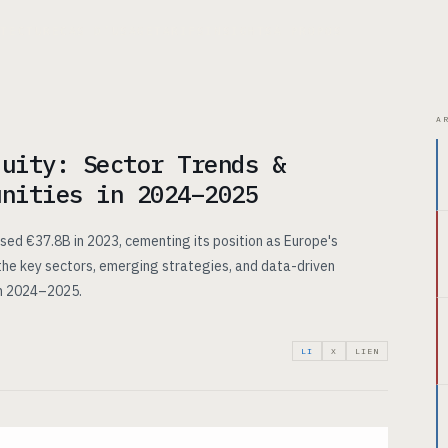
ITECTURE
CAS D’USAGE
TARIFS
INSIGHTS
À PROPOS
A
quity: Sector Trends &
unities in 2024–2025
ised €37.8B in 2023, cementing its position as Europe's
the key sectors, emerging strategies, and data-driven
in 2024–2025.
LI
X
LIEN