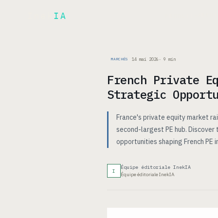
Inek
IA
ARCH
PRODUIT
▾
14 mai 2026
·
9
min
MARCHÉS
French Private E
Strategic Opport
France's private equity market ra
second-largest PE hub. Discover 
opportunities shaping French PE 
Équipe éditoriale InekIA
I
Équipe éditoriale InekIA