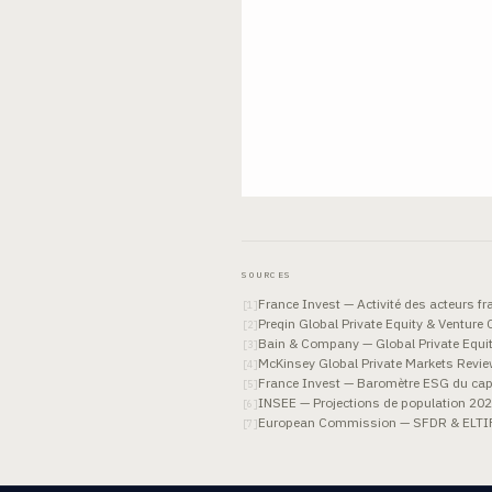
SOURCES
France Invest — Activité des acteurs f
[
1
]
Preqin Global Private Equity & Venture 
[
2
]
Bain & Company — Global Private Equi
[
3
]
McKinsey Global Private Markets Revi
[
4
]
France Invest — Baromètre ESG du capi
[
5
]
INSEE — Projections de population 2
[
6
]
European Commission — SFDR & ELTIF
[
7
]