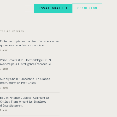
ESSAI GRATUIT
CONNEXION
EN
RTICLES RÉCENTS
Fintech européenne : la révolution silencieuse
qui redessine la finance mondiale
9 août
Veille Brevets & PI : Méthodologie OSINT
Avancée pour l'Intelligence Économique
9 août
Supply Chain Européenne : La Grande
Restructuration Post-Crises
9 août
ESG et Finance Durable : Comment les
Critères Transforment les Stratégies
d'Investissement
9 août