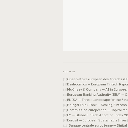
SOURCES
Observatoire européen des fintechs (
[
1
]
Dealroom.co — European Fintech Repo
[
2
]
McKinsey & Company — AI in European 
[
3
]
European Banking Authority (EBA) — O
[
4
]
ENISA — Threat Landscape for the Fin
[
5
]
Bruegel Think Tank — Scaling Fintechs 
[
6
]
Commission européenne — Capital Mar
[
7
]
EY — Global FinTech Adoption Index 2
[
8
]
Eurosif — European Sustainable Inve
[
9
]
Banque centrale européenne — Digital
[
10
]