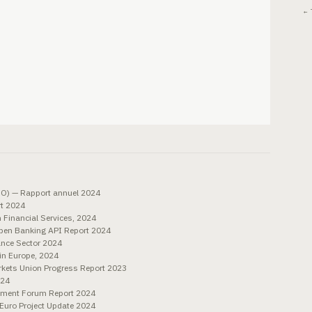
← 
EFO) — Rapport annuel 2024
rt 2024
Financial Services, 2024
pen Banking API Report 2024
ance Sector 2024
in Europe, 2024
kets Union Progress Report 2023
024
stment Forum Report 2024
 Euro Project Update 2024