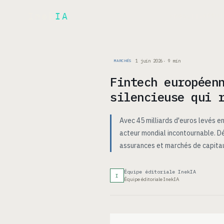
Inek
IA
ARCH
PRODUIT
▾
1 juin 2026
·
9
min
MARCHÉS
Fintech européen
silencieuse qui 
Avec 45 milliards d'euros levés 
acteur mondial incontournable. D
assurances et marchés de capita
Équipe éditoriale InekIA
I
Équipe éditoriale InekIA