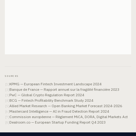
SOURCES
KPMG — European Fintech Investment Landscape 2024
[
1
]
Banque de France — Rapport annuel sur la fragilité financière 2023
[
2
]
PwC — Global Crypto Regulation Report 2024
[
3
]
BCG — Fintech Profitability Benchmark Study 2024
[
4
]
Allied Market Research — Open Banking Market Forecast 2024-2026
[
5
]
Mastercard Intelligence — AI in Fraud Detection Report 2024
[
6
]
Commission européenne — Règlement MiCA, DORA, Digital Markets Act
[
7
]
Dealroom.co — European Startup Funding Report Q4 2023
[
8
]