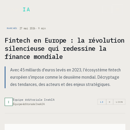
Inek
IA
EN
27 mai 2026
·
9
min
MARCHÉS
Fintech en Europe : la révolution
silencieuse qui redessine la
finance mondiale
Avec 45 milliards d'euros levés en 2023, l'écosystème fintech
européen s'impose comme le deuxième mondial. Décryptage
des tendances, des acteurs et des enjeux stratégiques.
Équipe éditoriale InekIA
I
LI
X
LIEN
Équipe éditoriale InekIA