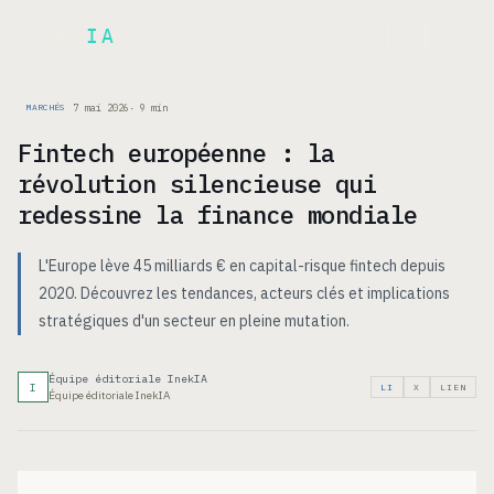
Inek
IA
EN
7 mai 2026
·
9
min
MARCHÉS
Fintech européenne : la
révolution silencieuse qui
redessine la finance mondiale
L'Europe lève 45 milliards € en capital-risque fintech depuis
2020. Découvrez les tendances, acteurs clés et implications
stratégiques d'un secteur en pleine mutation.
Équipe éditoriale InekIA
I
LI
X
LIEN
Équipe éditoriale InekIA