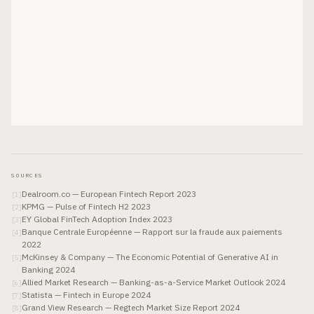
SOURCES
Dealroom.co — European Fintech Report 2023
[
1
]
KPMG — Pulse of Fintech H2 2023
[
2
]
EY Global FinTech Adoption Index 2023
[
3
]
Banque Centrale Européenne — Rapport sur la fraude aux paiements
[
4
]
2022
McKinsey & Company — The Economic Potential of Generative AI in
[
5
]
Banking 2024
Allied Market Research — Banking-as-a-Service Market Outlook 2024
[
6
]
Statista — Fintech in Europe 2024
[
7
]
Grand View Research — Regtech Market Size Report 2024
[
8
]