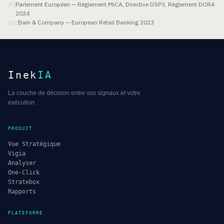
Parlement Européen — Règlement MiCA, Directive DSP3, Règlement DORA
[
9
]
2024
Bain & Company — European Retail Banking 2023
[
10
]
Inek
IA
La couche de décision entre vos signaux et votre
exécution.
PRODUIT
Vue Stratégique
Vigia
Analyser
One-Click
Stratebox
Rapports
PLATEFORME