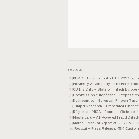
SOURCES
KPMG – Pulse of Fintech H1 2024 (kpm
[
1
]
McKinsey & Company – The Economic Pot
[
2
]
CB Insights – State of Fintech Europe
[
3
]
Commission européenne – Proposition 
[
4
]
Dealroom.co – European Fintech Repor
[
5
]
Juniper Research – Embedded Finance
[
6
]
Règlement MiCA – Journal officiel de l
[
7
]
Mastercard – AI-Powered Fraud Detect
[
8
]
Klarna – Annual Report 2023 & IPO Fil
[
9
]
Revolut – Press Release: 45M Custom
[
10
]