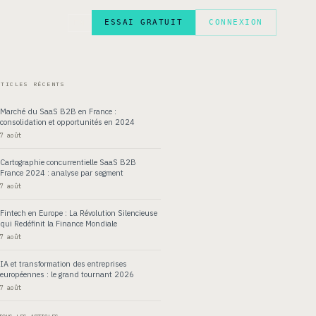
ESSAI GRATUIT
CONNEXION
EN
RTICLES RÉCENTS
Marché du SaaS B2B en France :
consolidation et opportunités en 2024
7 août
Cartographie concurrentielle SaaS B2B
France 2024 : analyse par segment
7 août
Fintech en Europe : La Révolution Silencieuse
qui Redéfinit la Finance Mondiale
7 août
IA et transformation des entreprises
européennes : le grand tournant 2026
7 août