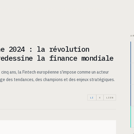
ITECTURE
CAS D’USAGE
TARIFS
INSIGHTS
À PROPOS
A
ne 2024 : la révolution
redessine la finance mondiale
n cinq ans, la Fintech européenne s'impose comme un acteur
ge des tendances, des champions et des enjeux stratégiques.
LI
X
LIEN