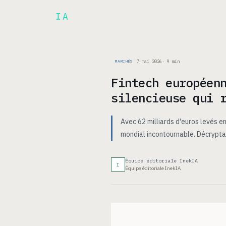
Inek
IA
ARCH
PRODUIT
▾
7 mai 2026
·
9
min
MARCHÉS
Fintech européen
silencieuse qui 
Avec 62 milliards d'euros levés e
mondial incontournable. Décrypta
Équipe éditoriale InekIA
I
Équipe éditoriale InekIA