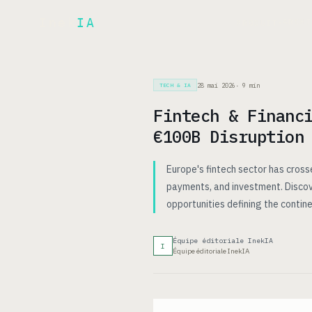
Inek
IA
ARCH
PRODUIT
▾
28 mai 2026
·
9
min
TECH & IA
Fintech & Financ
€100B Disruption
Europe's fintech sector has cross
payments, and investment. Discove
opportunities defining the continen
Équipe éditoriale InekIA
I
Équipe éditoriale InekIA