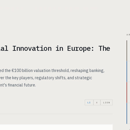
ITECTURE
CAS D’USAGE
TARIFS
INSIGHTS
À PROPOS
A
ial Innovation in Europe: The
ed the €100 billion valuation threshold, reshaping banking,
r the key players, regulatory shifts, and strategic
t's financial future.
LI
X
LIEN