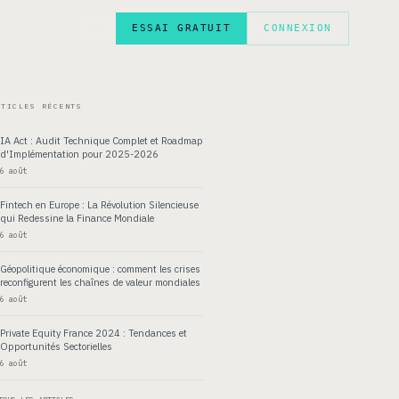
ESSAI GRATUIT
CONNEXION
EN
RTICLES RÉCENTS
IA Act : Audit Technique Complet et Roadmap
d'Implémentation pour 2025-2026
6 août
Fintech en Europe : La Révolution Silencieuse
qui Redessine la Finance Mondiale
6 août
Géopolitique économique : comment les crises
reconfigurent les chaînes de valeur mondiales
6 août
Private Equity France 2024 : Tendances et
Opportunités Sectorielles
6 août