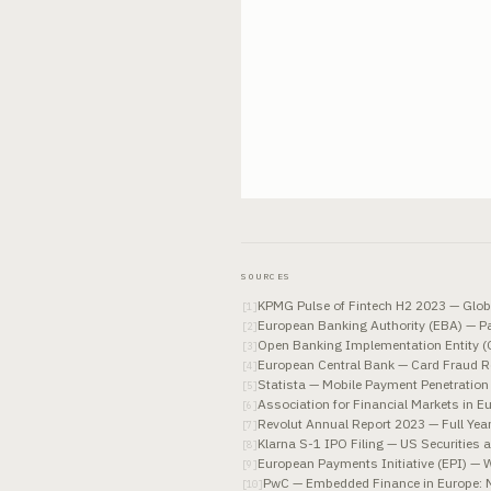
SOURCES
KPMG Pulse of Fintech H2 2023 — Glob
[
1
]
European Banking Authority (EBA) — Pa
[
2
]
Open Banking Implementation Entity 
[
3
]
European Central Bank — Card Fraud Re
[
4
]
Statista — Mobile Payment Penetration
[
5
]
Association for Financial Markets in E
[
6
]
Revolut Annual Report 2023 — Full Year 
[
7
]
Klarna S-1 IPO Filing — US Securitie
[
8
]
European Payments Initiative (EPI) — 
[
9
]
PwC — Embedded Finance in Europe: 
[
10
]