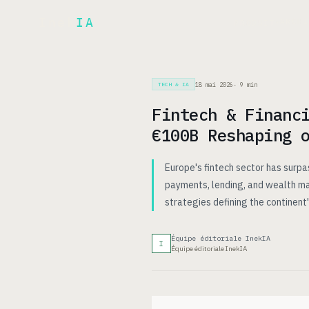
Inek
IA
ARCH
PRODUIT
▾
18 mai 2026
·
9
min
TECH & IA
Fintech & Financ
€100B Reshaping 
Europe's fintech sector has surpa
payments, lending, and wealth ma
strategies defining the continent's
Équipe éditoriale InekIA
I
Équipe éditoriale InekIA