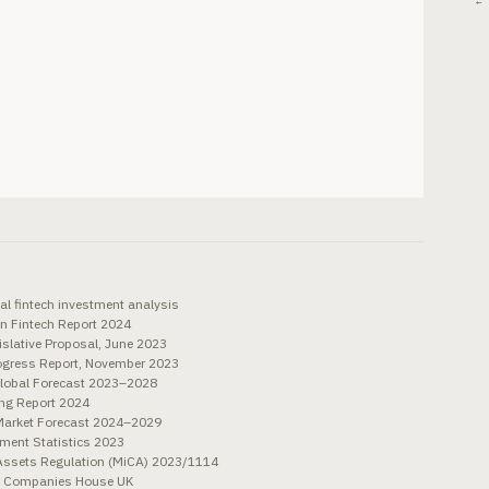
← 
l fintech investment analysis
n Fintech Report 2024
lative Proposal, June 2023
rogress Report, November 2023
lobal Forecast 2023–2028
ng Report 2024
Market Forecast 2024–2029
ment Statistics 2023
o-Assets Regulation (MiCA) 2023/1114
at Companies House UK