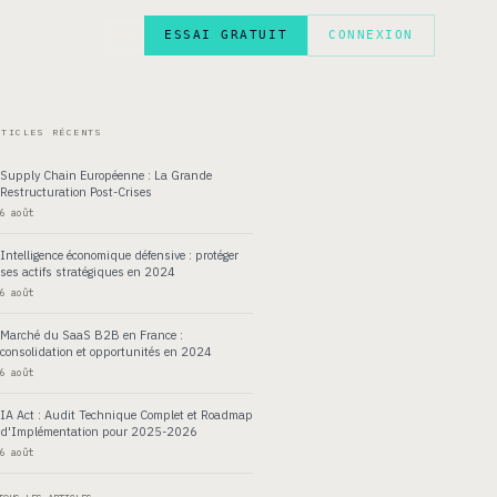
ESSAI GRATUIT
CONNEXION
EN
RTICLES RÉCENTS
Supply Chain Européenne : La Grande
Restructuration Post-Crises
6 août
Intelligence économique défensive : protéger
ses actifs stratégiques en 2024
6 août
Marché du SaaS B2B en France :
consolidation et opportunités en 2024
6 août
IA Act : Audit Technique Complet et Roadmap
d'Implémentation pour 2025-2026
6 août