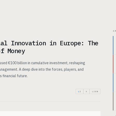
ITECTURE
CAS D’USAGE
TARIFS
INSIGHTS
À PROPOS
A
ial Innovation in Europe: The
of Money
ssed €100 billion in cumulative investment, reshaping
nagement. A deep dive into the forces, players, and
 financial future.
LI
X
LIEN