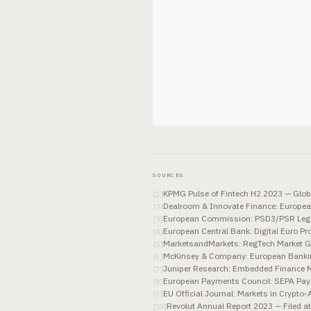
SOURCES
KPMG Pulse of Fintech H2 2023 — Globa
[
1
]
Dealroom & Innovate Finance: Europea
[
2
]
European Commission: PSD3/PSR Legis
[
3
]
European Central Bank: Digital Euro P
[
4
]
MarketsandMarkets: RegTech Market G
[
5
]
McKinsey & Company: European Banki
[
6
]
Juniper Research: Embedded Finance 
[
7
]
European Payments Council: SEPA Pay
[
8
]
EU Official Journal: Markets in Crypt
[
9
]
Revolut Annual Report 2023 — Filed 
[
10
]