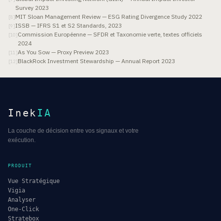
Survey 2023
MIT Sloan Management Review — ESG Rating Divergence Study 2022
[
8
]
ISSB — IFRS S1 et S2 Standards, 2023
[
9
]
Commission Européenne — SFDR et Taxonomie verte, textes officiels
[
10
]
2024
As You Sow — Proxy Preview 2023
[
11
]
BlackRock Investment Stewardship — Annual Report 2023
[
12
]
Inek
IA
La couche de décision entre vos signaux et votre
exécution.
PRODUIT
Vue Stratégique
Vigia
Analyser
One-Click
Stratebox