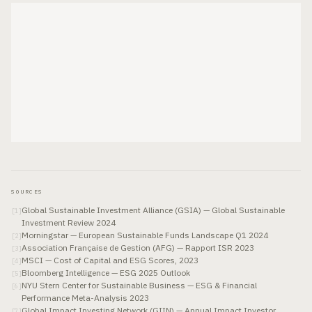
SOURCES
Global Sustainable Investment Alliance (GSIA) — Global Sustainable
[
1
]
Investment Review 2024
Morningstar — European Sustainable Funds Landscape Q1 2024
[
2
]
Association Française de Gestion (AFG) — Rapport ISR 2023
[
3
]
MSCI — Cost of Capital and ESG Scores, 2023
[
4
]
Bloomberg Intelligence — ESG 2025 Outlook
[
5
]
NYU Stern Center for Sustainable Business — ESG & Financial
[
6
]
Performance Meta-Analysis 2023
Global Impact Investing Network (GIIN) — Annual Impact Investor
[
7
]