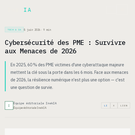
Inek
IA
EN
8 juin 2026
·
9
min
TECH & IA
Cybersécurité des PME : Survivre
aux Menaces de 2026
En 2025, 60 % des PME victimes d'une cyberattaque majeure
mettent la clé sous la porte dans les 6 mois. Face aux menaces
de 2026, la résilience numérique n'est plus une option — c'est
une question de survie.
Équipe éditoriale InekIA
I
LI
X
LIEN
Équipe éditoriale InekIA