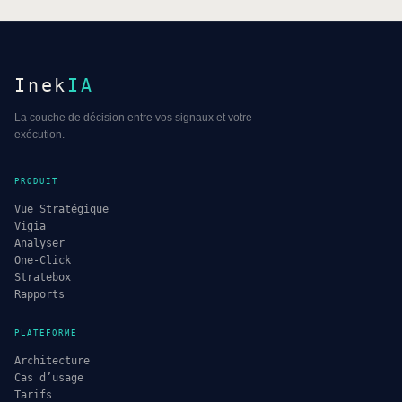
Inek
IA
La couche de décision entre vos signaux et votre
exécution.
PRODUIT
Vue Stratégique
Vigia
Analyser
One-Click
Stratebox
Rapports
PLATEFORME
Architecture
Cas d’usage
Tarifs