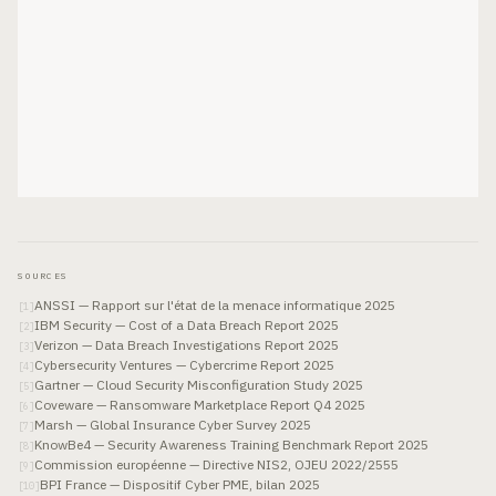
SOURCES
ANSSI — Rapport sur l'état de la menace informatique 2025
[
1
]
IBM Security — Cost of a Data Breach Report 2025
[
2
]
Verizon — Data Breach Investigations Report 2025
[
3
]
Cybersecurity Ventures — Cybercrime Report 2025
[
4
]
Gartner — Cloud Security Misconfiguration Study 2025
[
5
]
Coveware — Ransomware Marketplace Report Q4 2025
[
6
]
Marsh — Global Insurance Cyber Survey 2025
[
7
]
KnowBe4 — Security Awareness Training Benchmark Report 2025
[
8
]
Commission européenne — Directive NIS2, OJEU 2022/2555
[
9
]
BPI France — Dispositif Cyber PME, bilan 2025
[
10
]