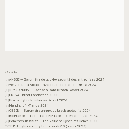
SOURCES
ANSSI — Baromètre de la cybersécurité des entreprises 2024
[
1
]
Verizon Data Breach Investigations Report (DBIR) 2024
[
2
]
IBM Security — Cost of a Data Breach Report 2024
[
3
]
ENISA Threat Landscape 2024
[
4
]
Hiscox Cyber Readiness Report 2024
[
5
]
Mandiant M-Trends 2024
[
6
]
CESIN — Baromètre annuel de la cybersécurité 2024
[
7
]
BpiFrance Le Lab — Les PME face aux cyberrisques 2024
[
8
]
Ponemon Institute — The Value of Cyber Resilience 2024
[
9
]
NIST Cybersecurity Framework 2.0 (février 2024)
[
10
]