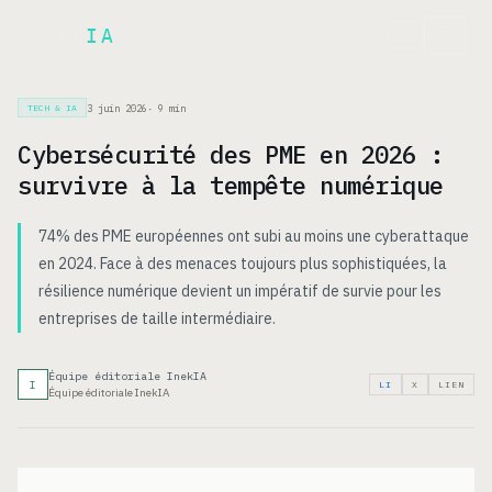
Inek
IA
EN
3 juin 2026
·
9
min
TECH & IA
Cybersécurité des PME en 2026 :
survivre à la tempête numérique
74% des PME européennes ont subi au moins une cyberattaque
en 2024. Face à des menaces toujours plus sophistiquées, la
résilience numérique devient un impératif de survie pour les
entreprises de taille intermédiaire.
Équipe éditoriale InekIA
I
LI
X
LIEN
Équipe éditoriale InekIA