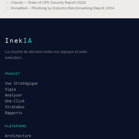
Claroty — State of CPS Security Report 2024
[
11
]
KnowBe4 — Phishing by Industry Benchmarking Report 2024
[
12
]
Inek
IA
La couche de décision entre vos signaux et votre
exécution.
PRODUIT
Vue Stratégique
Vigia
Analyser
One-Click
Stratebox
Rapports
PLATEFORME
Architecture