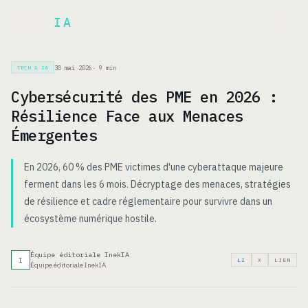
Inek
IA
EN
30 mai 2026
·
9
min
TECH & IA
Cybersécurité des PME en 2026 :
Résilience Face aux Menaces
Émergentes
En 2026, 60 % des PME victimes d'une cyberattaque majeure
ferment dans les 6 mois. Décryptage des menaces, stratégies
de résilience et cadre réglementaire pour survivre dans un
écosystème numérique hostile.
Équipe éditoriale InekIA
I
LI
X
LIEN
Équipe éditoriale InekIA