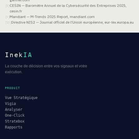
CESIN — Baromètre Annuel de la Cybersécurité des Entreprises 2025,
[
8
]
cesin.fr
Mandiant — M-Trends 2025 Report, mandiant.com
[
9
]
Directive NIS2 — Journal officiel de l'Union européenne, eur-lex.europa.eu
[
10
]
Inek
IA
La couche de décision entre vos signaux et votre
exécution.
PRODUIT
Vue Stratégique
Vigia
Analyser
One-Click
Stratebox
Rapports