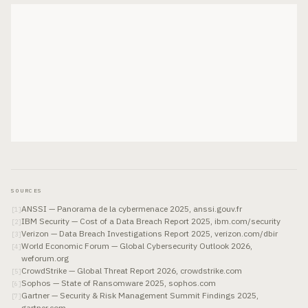
SOURCES
ANSSI — Panorama de la cybermenace 2025, anssi.gouv.fr
[
1
]
IBM Security — Cost of a Data Breach Report 2025, ibm.com/security
[
2
]
Verizon — Data Breach Investigations Report 2025, verizon.com/dbir
[
3
]
World Economic Forum — Global Cybersecurity Outlook 2026,
[
4
]
weforum.org
CrowdStrike — Global Threat Report 2026, crowdstrike.com
[
5
]
Sophos — State of Ransomware 2025, sophos.com
[
6
]
Gartner — Security & Risk Management Summit Findings 2025,
[
7
]
gartner.com