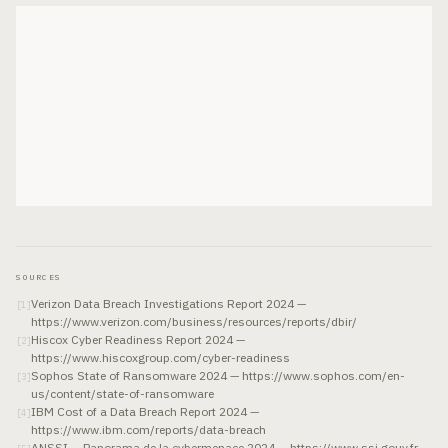
SOURCES
Verizon Data Breach Investigations Report 2024 —
[
1
]
https://www.verizon.com/business/resources/reports/dbir/
Hiscox Cyber Readiness Report 2024 —
[
2
]
https://www.hiscoxgroup.com/cyber-readiness
Sophos State of Ransomware 2024 — https://www.sophos.com/en-
[
3
]
us/content/state-of-ransomware
IBM Cost of a Data Breach Report 2024 —
[
4
]
https://www.ibm.com/reports/data-breach
ANSSI — Panorama de la cybermenace 2024 — https://www.ssi.gouv.fr