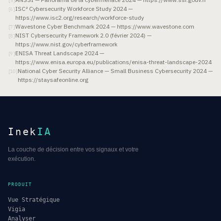
[
5
]
ISC² Cybersecurity Workforce Study 2024 —
[
6
]
https://www.isc2.org/research/workforce-study
Wavestone Cyber Benchmark 2024 — https://www.wavestone.com
[
7
]
NIST Cybersecurity Framework 2.0 (février 2024) —
[
8
]
https://www.nist.gov/cyberframework
ENISA Threat Landscape 2024 —
[
9
]
https://www.enisa.europa.eu/publications/enisa-threat-landscape-2024
National Cyber Security Alliance — Small Business Cybersecurity 2024 —
[
10
]
https://staysafeonline.org
Inek
IA
La couche de décision entre vos signaux et votre
exécution.
PRODUIT
Vue Stratégique
Vigia
Analyser