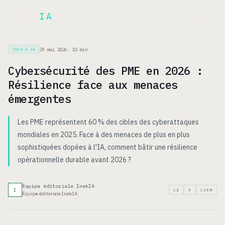
Inek
IA
EN
29 mai 2026
·
10
min
TECH & IA
Cybersécurité des PME en 2026 :
Résilience face aux menaces
émergentes
Les PME représentent 60 % des cibles des cyberattaques
mondiales en 2025. Face à des menaces de plus en plus
sophistiquées dopées à l'IA, comment bâtir une résilience
opérationnelle durable avant 2026 ?
Équipe éditoriale InekIA
I
LI
X
LIEN
Équipe éditoriale InekIA