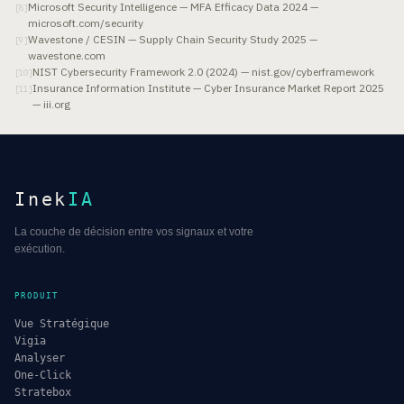
Microsoft Security Intelligence — MFA Efficacy Data 2024 —
[
8
]
microsoft.com/security
Wavestone / CESIN — Supply Chain Security Study 2025 —
[
9
]
wavestone.com
NIST Cybersecurity Framework 2.0 (2024) — nist.gov/cyberframework
[
10
]
Insurance Information Institute — Cyber Insurance Market Report 2025
[
11
]
— iii.org
Inek
IA
La couche de décision entre vos signaux et votre
exécution.
PRODUIT
Vue Stratégique
Vigia
Analyser
One-Click
Stratebox