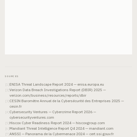
SOURCES
ENISA Threat Landscape Report 2024 — enisa.europa.eu
[
1
]
Verizon Data Breach Investigations Report (DBIR) 2025 —
[
2
]
verizon.com/business/resources/reports/dbir
CESIN Baromètre Annuel de la Cybersécurité des Entreprises 2025 —
[
3
]
cesin.fr
Cybersecurity Ventures — Cybercrime Report 2026 —
[
4
]
cybersecurityventures.com
Hiscox Cyber Readiness Report 2024 — hiscoxgroup.com
[
5
]
Mandiant Threat Intelligence Report Q4 2024 — mandiant.com
[
6
]
ANSSI — Panorama de la Cybermenace 2024 — cert.ssi.gouv.fr
[
7
]