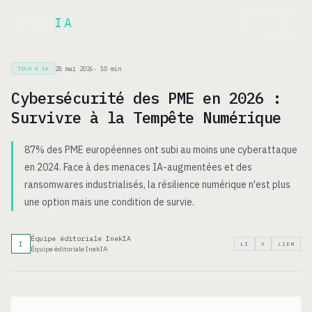
Inek
IA
EN
28 mai 2026
·
10
min
TECH & IA
Cybersécurité des PME en 2026 :
Survivre à la Tempête Numérique
87% des PME européennes ont subi au moins une cyberattaque
en 2024. Face à des menaces IA-augmentées et des
ransomwares industrialisés, la résilience numérique n'est plus
une option mais une condition de survie.
Équipe éditoriale InekIA
I
LI
X
LIEN
Équipe éditoriale InekIA