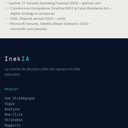
Gartner, IT Security Spending Forecast 2024 — gartner.com
[
9
]
Commission Européenne, Directive NIS2 & Cyber Resilience Act —
[
10
]
digital-strategy.ec.europa.eu
CNIL, Rapport annuel 2024 — cnil.fr
[
11
]
Microsoft Security, Identity Attack Statistics 2024 —
[
12
]
microsoft.com/security
Inek
IA
La couche de décision entre vos signaux et votre
exécution.
PRODUIT
Vue Stratégique
Vigia
Analyser
One-Click
Stratebox
Rapports