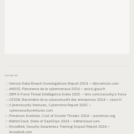
SOURCES
Verizon Data Breach Investigations Report 2024 — dbir.verizon.com
[
1
]
ANSSI, Panorama de la cybermenace 2024 — anssi.gouv.fr
[
2
]
IBM X-Force Threat Intelligence Index 2025 — ibm.com/security/x-force
[
3
]
CESIN, Baromètre de la cybersécurité des entreprises 2024 — cesin.fr
[
4
]
Cybersecurity Ventures, Cybercrime Report 2025 —
[
5
]
cybersecurityventures.com
Ponemon Institute, Cost of Insider Threats 2024 — ponemon.org
[
6
]
BetterCloud, State of SaaSOps 2024 — bettercloud.com
[
7
]
KnowBe4, Security Awareness Training Impact Report 2024 —
[
8
]
knowbe4.com