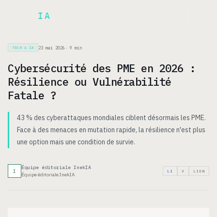
Inek
IA
EN
23 mai 2026
·
9
min
TECH & IA
Cybersécurité des PME en 2026 :
Résilience ou Vulnérabilité
Fatale ?
43 % des cyberattaques mondiales ciblent désormais les PME.
Face à des menaces en mutation rapide, la résilience n'est plus
une option mais une condition de survie.
Équipe éditoriale InekIA
I
LI
X
LIEN
Équipe éditoriale InekIA