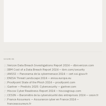
SOURCES
Verizon Data Breach Investigations Report 2024 — dbir.verizon.com
[
1
]
IBM Cost of a Data Breach Report 2024 — ibm.com/security
[
2
]
ANSSI — Panorama de la cybermenace 2024 — cert.ssi.gouv.fr
[
3
]
ENISA Threat Landscape 2024 — enisa.europa.eu
[
4
]
Proofpoint State of the Phish 2024 — proofpoint.com
[
5
]
Gartner — Predicts 2025: Cybersecurity — gartner.com
[
6
]
Hiscox Cyber Readiness Report 2024 — hiscoxgroup.com
[
7
]
CESIN — Baromètre de la cybersécurité des entreprises 2024 — cesin.fr
[
8
]
France Assureurs — Assurance cyber en France 2024 —
[
9
]
franceassureurs.fr