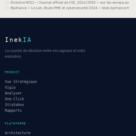
Directive NIS2 — Journal officiel de l'UE, 2022/2555 — eur-lex.europa.eu
[
10
]
Bpifrance — Le Lab, étude PME et cybersécurité 2024 — lelab.bpifrance.fr
[
11
]
Inek
IA
La couche de décision entre vos signaux et votre
exécution.
PRODUIT
Vue Stratégique
Vigia
Analyser
One-Click
Stratebox
Rapports
PLATEFORME
Architecture