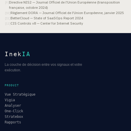
Directive NIS2 — Journal Officiel de l'Union Européenne (transposition
[
9
]
française, octobre 2024)
Règlement DORA — Journal Officiel de l'Union Européenne, janvier 2025
[
10
]
BetterCloud — State of SaaSOps Report 2024
[
11
]
CIS Controls v8 — Center for Internet Security
[
12
]
Inek
IA
La couche de décision entre vos signaux et votre
exécution.
PRODUIT
Vue Stratégique
Vigia
Analyser
One-Click
Stratebox
Rapports