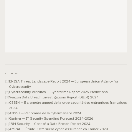
SOURCES
ENISA Threat Landscape Report 2024 — European Union Agency for
[
1
]
Cybersecurity
Cybersecurity Ventures — Cybercrime Report 2025 Predictions
[
2
]
Verizon Data Breach Investigations Report (DBIR) 2024
[
3
]
CESIN — Baromètre annuel de la cybersécurité des entreprises françaises
[
4
]
2024
ANSSI — Panorama de la cybermenace 2024
[
5
]
Gartner — IT Security Spending Forecast 2024-2026
[
6
]
IBM Security — Cost of a Data Breach Report 2024
[
7
]
AMRAE — Étude LUCY sur la cyber-assurance en France 2024
[
8
]