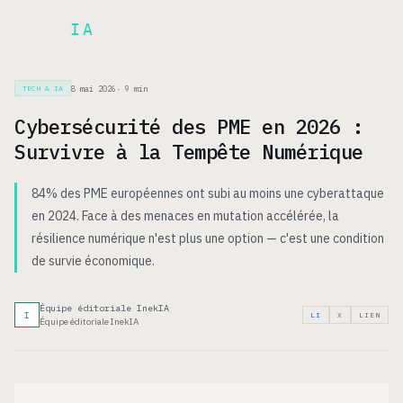
Inek
IA
EN
8 mai 2026
·
9
min
TECH & IA
Cybersécurité des PME en 2026 :
Survivre à la Tempête Numérique
84% des PME européennes ont subi au moins une cyberattaque
en 2024. Face à des menaces en mutation accélérée, la
résilience numérique n'est plus une option — c'est une condition
de survie économique.
Équipe éditoriale InekIA
I
LI
X
LIEN
Équipe éditoriale InekIA