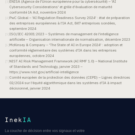
ENISA (Agence de l'Union européenne pour la cybersécurité) – 'AI
[
3
]
Cybersecurity Considerations' et grille d'évaluation de maturité
conformité IA Act, novembre 2024
PwC Global – 'AI Regulation Readiness Survey 2024' : état de préparation
[
4
]
des entreprises européennes à l'IA Act, 847 entreprises sondées,
septembre 2024
ISO/IEC 42001:2023 – Systèmes de management de l'intelligence
[
5
]
artificielle – Organisation internationale de normalisation, décembre 2023
McKinsey & Company – 'The State of AI in Europe 2024' : adoption et
[
6
]
conformité réglementaire des systèmes d'IA dans les entreprises
européennes, octobre 2024
NIST AI Risk Management Framework (AI RMF 1.0) – National Institute
[
7
]
of Standards and Technology, janvier 2023 –
https://www.nist.gov/artificial-intelligence
Comité européen de la protection des données (CEPD) – Lignes directrices
[
8
]
02/2024 sur l'équité algorithmique dans les systèmes d'IA à impact
décisionnel, janvier 2024
Inek
IA
La couche de décision entre vos signaux et votre