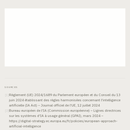
SOURCES
Règlement (UE) 2024/1689 du Parlement européen et du Conseil du 13
[
1
]
juin 2024 établissant des règles harmonisées concernant l'intelligence
artificielle (IA Act) – Journal officiel de l'UE, 12 juillet 2024
Bureau européen de l'IA (Commission européenne) – Lignes directrices
[
2
]
sur les systèmes d'IA à usage général (GPAI), mars 2024 –
https://digital-strategy.ec.europa.eu/fr/policies/european-approach-
artificial-intelligence