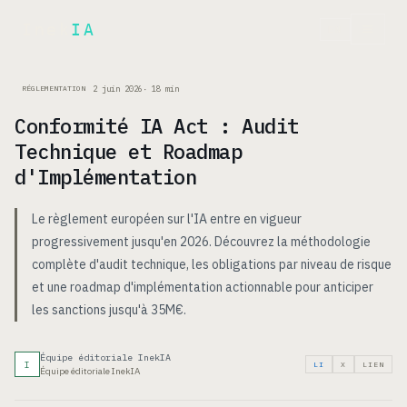
Inek
IA
EN
2 juin 2026
·
18
min
RÉGLEMENTATION
Conformité IA Act : Audit
Technique et Roadmap
d'Implémentation
Le règlement européen sur l'IA entre en vigueur
progressivement jusqu'en 2026. Découvrez la méthodologie
complète d'audit technique, les obligations par niveau de risque
et une roadmap d'implémentation actionnable pour anticiper
les sanctions jusqu'à 35M€.
Équipe éditoriale InekIA
I
LI
X
LIEN
Équipe éditoriale InekIA