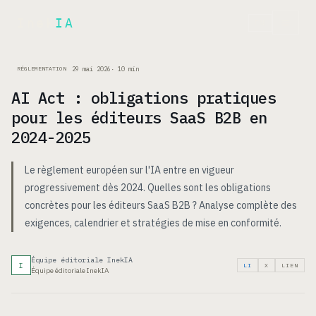
Inek
IA
EN
29 mai 2026
·
10
min
RÉGLEMENTATION
AI Act : obligations pratiques
pour les éditeurs SaaS B2B en
2024-2025
Le règlement européen sur l'IA entre en vigueur
progressivement dès 2024. Quelles sont les obligations
concrètes pour les éditeurs SaaS B2B ? Analyse complète des
exigences, calendrier et stratégies de mise en conformité.
Équipe éditoriale InekIA
I
LI
X
LIEN
Équipe éditoriale InekIA