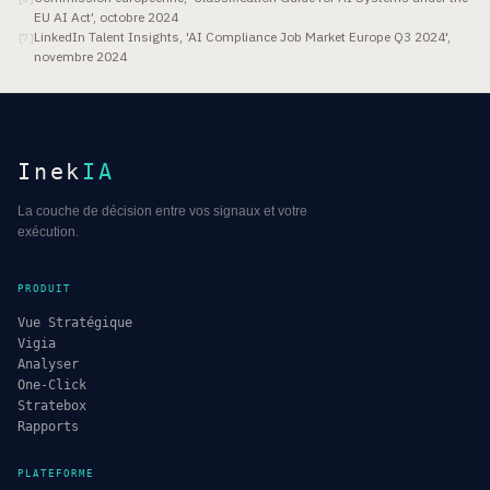
EU AI Act', octobre 2024
LinkedIn Talent Insights, 'AI Compliance Job Market Europe Q3 2024',
[
7
]
novembre 2024
Inek
IA
La couche de décision entre vos signaux et votre
exécution.
PRODUIT
Vue Stratégique
Vigia
Analyser
One-Click
Stratebox
Rapports
PLATEFORME