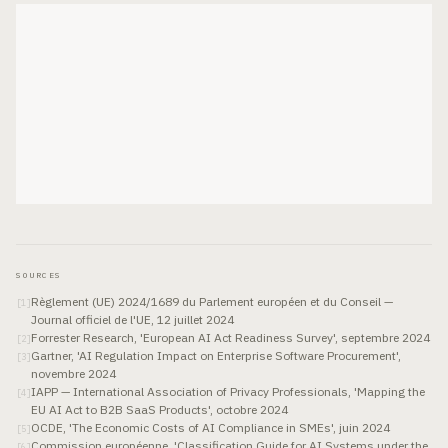
SOURCES
Règlement (UE) 2024/1689 du Parlement européen et du Conseil —
[
1
]
Journal officiel de l'UE, 12 juillet 2024
Forrester Research, 'European AI Act Readiness Survey', septembre 2024
[
2
]
Gartner, 'AI Regulation Impact on Enterprise Software Procurement',
[
3
]
novembre 2024
IAPP — International Association of Privacy Professionals, 'Mapping the
[
4
]
EU AI Act to B2B SaaS Products', octobre 2024
OCDE, 'The Economic Costs of AI Compliance in SMEs', juin 2024
[
5
]
Commission européenne, 'Classification Guide for AI Systems under the
[
6
]