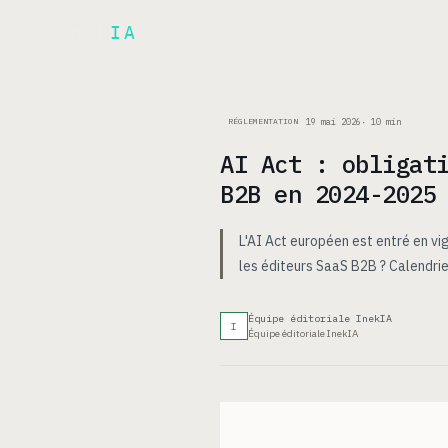
Inek
IA
ARCH
PRODUIT
▾
19 mai 2026
·
10
min
RÉGLEMENTATION
AI Act : obligat
B2B en 2024-2025
L'AI Act européen est entré en vi
les éditeurs SaaS B2B ? Calendrier
Équipe éditoriale InekIA
I
Équipe éditoriale InekIA