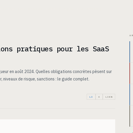
ITECTURE
CAS D’USAGE
TARIFS
INSIGHTS
À PROPOS
A
ions pratiques pour les SaaS
gueur en août 2024. Quelles obligations concrètes pèsent sur
, niveaux de risque, sanctions : le guide complet.
LI
X
LIEN