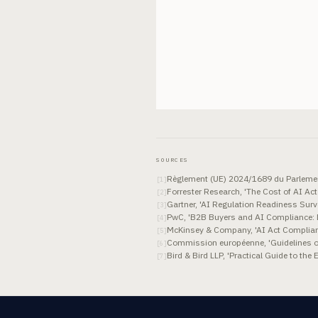
SOURCES
Règlement (UE) 2024/1689 du Parlement 
[
1
]
Forrester Research, 'The Cost of AI A
[
2
]
Gartner, 'AI Regulation Readiness Sur
[
3
]
PwC, 'B2B Buyers and AI Compliance: D
[
4
]
McKinsey & Company, 'AI Act Complian
[
5
]
Commission européenne, 'Guidelines on
[
6
]
Bird & Bird LLP, 'Practical Guide to the
[
7
]