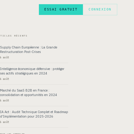
ESSAI GRATUIT
CONNEXION
EN
RTICLES RÉCENTS
Supply Chain Européenne : La Grande
Restructuration Post-Crises
6 août
Intelligence économique défensive : protéger
ses actifs stratégiques en 2024
6 août
Marché du SaaS B2B en France :
consolidation et opportunités en 2024
6 août
IA Act : Audit Technique Complet et Roadmap
d'Implémentation pour 2025-2026
6 août