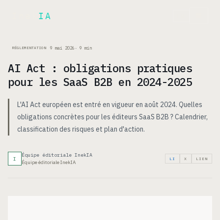
Inek
IA
EN
9 mai 2026
·
9
min
RÉGLEMENTATION
AI Act : obligations pratiques
pour les SaaS B2B en 2024-2025
L'AI Act européen est entré en vigueur en août 2024. Quelles
obligations concrètes pour les éditeurs SaaS B2B ? Calendrier,
classification des risques et plan d'action.
Équipe éditoriale InekIA
I
LI
X
LIEN
Équipe éditoriale InekIA