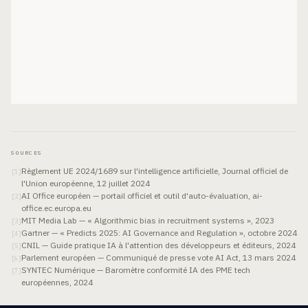
SOURCES
Règlement UE 2024/1689 sur l'intelligence artificielle, Journal officiel de
[
1
]
l'Union européenne, 12 juillet 2024
AI Office européen — portail officiel et outil d'auto-évaluation, ai-
[
2
]
office.ec.europa.eu
MIT Media Lab — « Algorithmic bias in recruitment systems », 2023
[
3
]
Gartner — « Predicts 2025: AI Governance and Regulation », octobre 2024
[
4
]
CNIL — Guide pratique IA à l'attention des développeurs et éditeurs, 2024
[
5
]
Parlement européen — Communiqué de presse vote AI Act, 13 mars 2024
[
6
]
SYNTEC Numérique — Baromètre conformité IA des PME tech
[
7
]
européennes, 2024