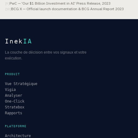
PwC — 'Our $1 Billion Investment in AI' Press Release, 2023
[
9
]
BCG X — Official launch documentation & BCG Annual Report 2023
[
10
]
Inek
IA
La couche de décision entre vos signaux et votre
exécution.
PRODUIT
Vue Stratégique
Vigia
Analyser
One-Click
Stratebox
Rapports
PLATEFORME
Architecture