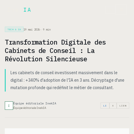
Inek
IA
EN
19 mai 2026
·
9
min
TECH & IA
Transformation Digitale des
Cabinets de Conseil : La
Révolution Silencieuse
Les cabinets de conseil investissent massivement dans le
digital : +340% d'adoption de l'IA en 3 ans. Décryptage d'une
mutation profonde qui redéfinit le métier de consultant.
Équipe éditoriale InekIA
I
LI
X
LIEN
Équipe éditoriale InekIA