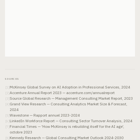
SOURCES
McKinsey Global Survey on AI Adoption in Professional Services, 2024
[
1
]
Accenture Annual Report 2023 — accenture.com/annualreport
[
2
]
Source Global Research — Management Consulting Market Report, 2023
[
3
]
Grand View Research — Consulting Analytics Market Size & Forecast,
[
4
]
2024
Wavestone — Rapport annuel 2023-2024
[
5
]
LinkedIn Workforce Report — Consulting Sector Turnover Analysis, 2024
[
6
]
Financial Times — 'How McKinsey is rebuilding itself for the AI age',
[
7
]
octobre 2023
Kennedy Research — Global Consulting Market Outlook 2024-2030
[
8
]