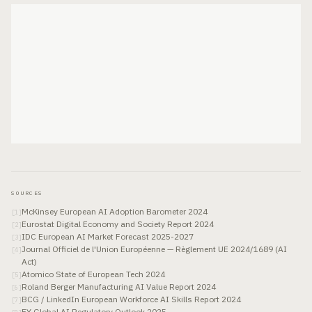
SOURCES
McKinsey European AI Adoption Barometer 2024
[
1
]
Eurostat Digital Economy and Society Report 2024
[
2
]
IDC European AI Market Forecast 2025-2027
[
3
]
Journal Officiel de l'Union Européenne — Règlement UE 2024/1689 (AI
[
4
]
Act)
Atomico State of European Tech 2024
[
5
]
Roland Berger Manufacturing AI Value Report 2024
[
6
]
BCG / LinkedIn European Workforce AI Skills Report 2024
[
7
]
EY Global AI Regulatory Outlook 2025