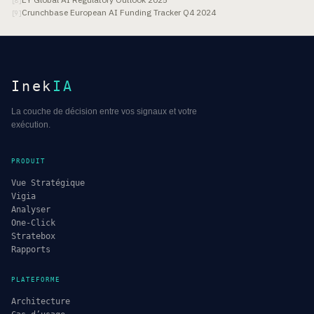
[
8
]
Crunchbase European AI Funding Tracker Q4 2024
[
9
]
Inek
IA
La couche de décision entre vos signaux et votre
exécution.
PRODUIT
Vue Stratégique
Vigia
Analyser
One-Click
Stratebox
Rapports
PLATEFORME
Architecture