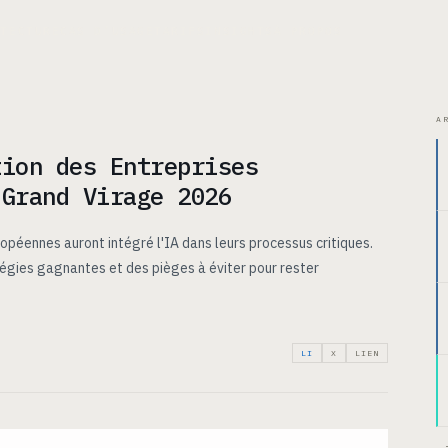
ITECTURE
CAS D’USAGE
TARIFS
INSIGHTS
À PROPOS
A
tion des Entreprises
 Grand Virage 2026
péennes auront intégré l'IA dans leurs processus critiques.
égies gagnantes et des pièges à éviter pour rester
LI
X
LIEN