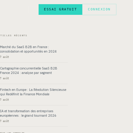
ESSAI GRATUIT
CONNEXION
EN
RTICLES RÉCENTS
Marché du SaaS B2B en France :
consolidation et opportunités en 2024
7 août
Cartographie concurrentielle SaaS B2B
France 2024 : analyse par segment
7 août
Fintech en Europe : La Révolution Silencieuse
qui Redéfinit la Finance Mondiale
7 août
IA et transformation des entreprises
européennes : le grand tournant 2026
7 août