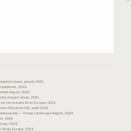
← 
option Index, janvier 2025
uropéennes, 2024
tment Report, 2025
ivity Impact Study, 2025
sur les brevets IA en Europe, 2024
al Officiel de l'UE, août 2024
bersecurity — Threat Landscape Report, 2024
ort, 2025
urvey, 2024
n Study Europe, 2024