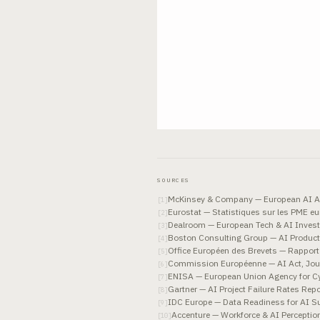
SOURCES
McKinsey & Company — European AI Ad
[
1
]
Eurostat — Statistiques sur les PME e
[
2
]
Dealroom — European Tech & AI Inves
[
3
]
Boston Consulting Group — AI Product
[
4
]
Office Européen des Brevets — Rapport 
[
5
]
Commission Européenne — AI Act, Journ
[
6
]
ENISA — European Union Agency for Cy
[
7
]
Gartner — AI Project Failure Rates Rep
[
8
]
IDC Europe — Data Readiness for AI S
[
9
]
Accenture — Workforce & AI Perceptio
[
10
]