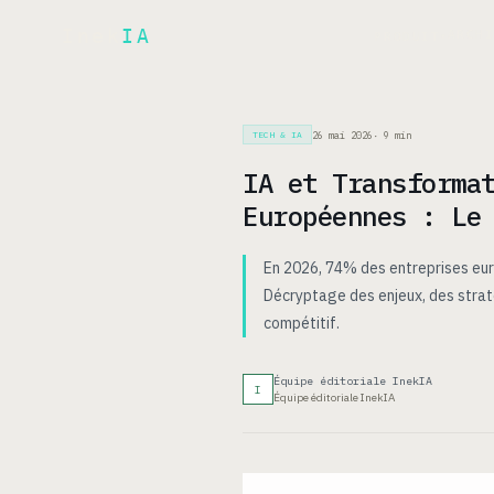
Inek
IA
ARCH
PRODUIT
▾
26 mai 2026
·
9
min
TECH & IA
IA et Transforma
Européennes : Le
En 2026, 74% des entreprises euro
Décryptage des enjeux, des strat
compétitif.
Équipe éditoriale InekIA
I
Équipe éditoriale InekIA