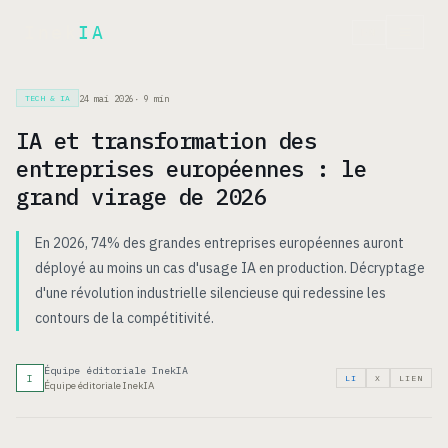
Inek
IA
EN
24 mai 2026
·
9
min
TECH & IA
IA et transformation des
entreprises européennes : le
grand virage de 2026
En 2026, 74% des grandes entreprises européennes auront
déployé au moins un cas d'usage IA en production. Décryptage
d'une révolution industrielle silencieuse qui redessine les
contours de la compétitivité.
Équipe éditoriale InekIA
I
LI
X
LIEN
Équipe éditoriale InekIA