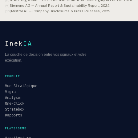
[
8
]
Siemens AG — Annual Report & Sustainability Report, 2024
[
9
]
Mistral AI — Company Disclosures & Press Releases, 2025
[
10
]
Inek
IA
La couche de décision entre vos signaux et votre
exécution.
PRODUIT
Vue Stratégique
Vigia
Analyser
One-Click
Stratebox
Rapports
PLATEFORME