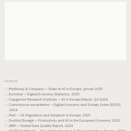
SOURCES
McKinsey & Company — State of AI in Europe, janvier 2025
[
1
]
Eurostat — Digital Economy Statistics, 2025
[
2
]
Capgemini Research Institute — AI in Europe Report, Q4 2024
[
3
]
Commission européenne — Digital Economy and Society Index (DESI),
[
4
]
2024
PwC — AI Regulation and Adoption in Europe, 2025
[
5
]
Institut Bruegel — Productivity and AI in the European Economy, 2025
[
6
]
IBM — Global Data Quality Report, 2024
[
7
]
IDATE DigiWorld — Cloud Infrastructure & AI Sovereignty in Europe, 2024