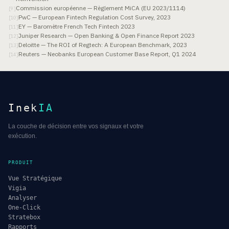
Commission européenne — Règlement MiCA (EU 2023/1114)
[
9
]
PwC — European Fintech Regulation Cost Survey, 2023
[
10
]
EY — Baromètre French Tech Fintech 2023
[
11
]
Juniper Research — Open Banking & Open Finance Report 2023
[
12
]
Deloitte — The ROI of Regtech: A European Benchmark, 2023
[
13
]
Reuters — Neobanks European Customer Base Report, Q1 2024
[
14
]
Inek
IA
La couche de décision entre vos signaux et votre
exécution.
PRODUIT
Vue Stratégique
Vigia
Analyser
One-Click
Stratebox
Rapports