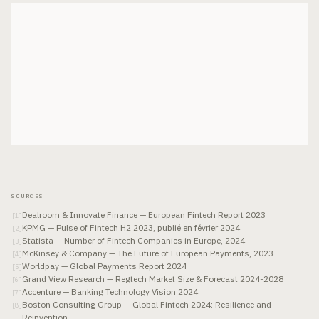
SOURCES
Dealroom & Innovate Finance — European Fintech Report 2023
[
1
]
KPMG — Pulse of Fintech H2 2023, publié en février 2024
[
2
]
Statista — Number of Fintech Companies in Europe, 2024
[
3
]
McKinsey & Company — The Future of European Payments, 2023
[
4
]
Worldpay — Global Payments Report 2024
[
5
]
Grand View Research — Regtech Market Size & Forecast 2024-2028
[
6
]
Accenture — Banking Technology Vision 2024
[
7
]
Boston Consulting Group — Global Fintech 2024: Resilience and
[
8
]
Reinvention