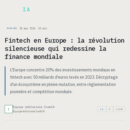
Inek
IA
EN
28 mai 2026
·
10
min
MARCHÉS
Fintech en Europe : la révolution
silencieuse qui redessine la
finance mondiale
L'Europe concentre 20% des investissements mondiaux en
fintech avec 50 milliards d'euros levés en 2023. Décryptage
d'un écosystème en pleine mutation, entre réglementation
pionnière et compétition mondiale.
Équipe éditoriale InekIA
I
LI
X
LIEN
Équipe éditoriale InekIA